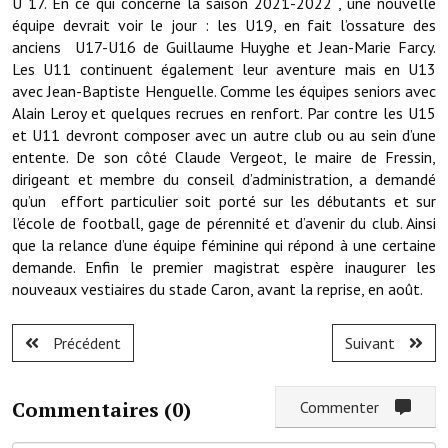
U 17. En ce qui concerne la saison 2021-2022 , une nouvelle
Note de synthèse financière
équipe devrait voir le jour : les U19, en fait l’ossature des
anciens U17-U16 de Guillaume Huyghe et Jean-Marie Farcy.
Rapport d'orientation budgétaire
Les U11 continuent également leur aventure mais en U13
avec Jean-Baptiste Henguelle. Comme les équipes seniors avec
Actions et projets
Alain Leroy et quelques recrues en renfort. Par contre les U15
Projets et travaux en cours
et U11 devront composer avec un autre club ou au sein d’une
entente. De son côté Claude Vergeot, le maire de Fressin,
Procès verbaux des conseils municipaux
dirigeant et membre du conseil d’administration, a demandé
qu’un effort particulier soit porté sur les débutants et sur
Communication
l’école de football, gage de pérennité et d’avenir du club. Ainsi
que la relance d’une équipe féminine qui répond à une certaine
Le bulletin municipal : Fressinfo & Le Fressinois
demande. Enfin le premier magistrat espère inaugurer les
nouveaux vestiaires du stade Caron, avant la reprise, en août.
Toutes les publications
Le village dans l'intercommunalité
Précédent
Suivant
Communauté de communes
Commentaires (
0
)
Commenter
Autres groupements