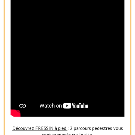
Artisans
Agents immobiliers
Réserver une salle
Salle Georges Delépine
Maison des services et des associations fressinoises
VILLE ACTIVE
Village culturel
La société musicale de l'Avenir Fressinois
La troupe théâtrale de l'Avenir Fressinois
Les Amis du Patrimoine
Découvrez FRESSIN à pied
: 2 parcours pedestres vous
L'association du château
sont proposés sur le site