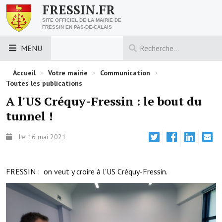
FRESSIN.FR
SITE OFFICIEL DE LA MAIRIE DE
FRESSIN EN PAS-DE-CALAIS
MENU
LES ESSENTIELS
Accueil
>
Votre mairie
>
Communication
>
Toutes les publications
Découvrez Fressin
A l'US Créquy-Fressin : le bout du
tunnel !
Venir à Fressin
Urbanisme
Le 16 mai 2021
Nous contacter
FRESSIN : on veut y croire à l’US Créquy-Fressin.
Horaires de la mairie
Les foulées fressinoises
ACCÈS RAPIDE