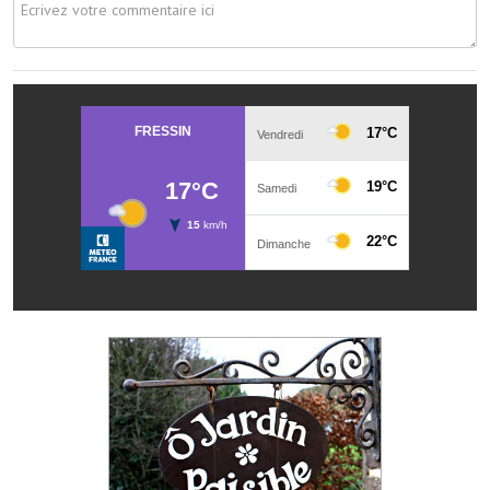
Les réseaux partenaires
L'association des maires
L'office de tourisme
Le conseil départemental
VILLE PRATIQUE
Services publics intercommunaux
Affaires scolaires, CCAS
Eaux, assainissement
France services
France Renov
Déchets ménagers, tri sélectif, encombrants