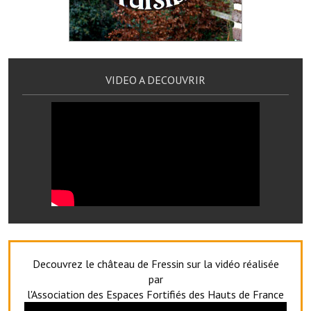
Services publics communaux
Démarches administratives
Urbanisme
VIDEO A DECOUVRIR
Biens à louer
Terrains et maisons à vendre
Etablissements scolaires
Equipements sportifs
Bibliothèque
Commerçants, artisans
Decouvrez le château de Fressin sur la vidéo réalisée
Commerces et professions libérales
par
l'Association des Espaces Fortifiés des Hauts de France
Exploitants agricoles