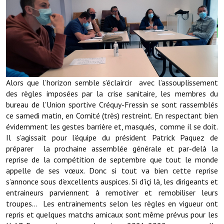
Démarches administratives
Projets et travaux en cours
Fêtes et manifestations
Alors que l’horizon semble s’éclaircir avec l’assouplissement
Numéros d'urgence
des règles imposées par la crise sanitaire, les membres du
Terrains et maisons à vendre
bureau de l’Union sportive Créquy-Fressin se sont rassemblés
ce samedi matin, en Comité (très) restreint. En respectant bien
VOTRE MAIRIE
évidemment les gestes barrière et, masqués, comme il se doit.
Il s’agissait pour l’équipe du président Patrick Paquez de
préparer la prochaine assemblée générale et par-delà la
Elus et agents
reprise de la compétition de septembre que tout le monde
L'équipe municipale
appelle de ses vœux. Donc si tout va bien cette reprise
s’annonce sous d’excellents auspices. Si d’içi là, les dirigeants et
Le personnel municipal
entraineurs parviennent à remotiver et remobiliser leurs
troupes… Les entrainements selon les règles en vigueur ont
Les moyens financiers
repris et quelques matchs amicaux sont même prévus pour les