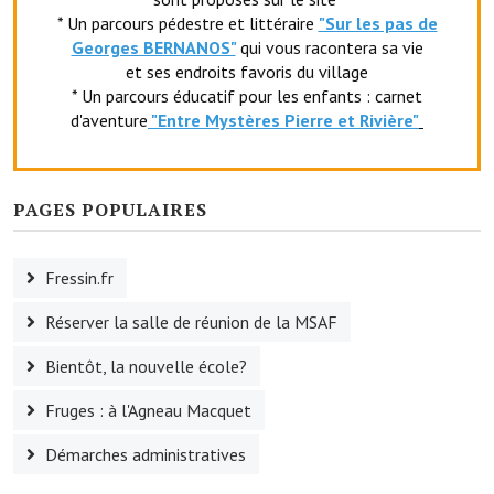
* Un parcours pédestre et littéraire
"Sur les pas de
Le foyer rural
Georges BERNANOS"
qui vous racontera sa vie
et ses endroits favoris du village
Le club de l'amitié
* Un parcours éducatif pour les enfants : carnet
d'aventure
"Entr
e Mystères Pierre et Rivière"
Le comité des fêtes
L'association Avotra-France
PAGES POPULAIRES
Le foyer de la Planquette
L'association des anciens combattants
Fressin.fr
L'association des anciens sapeurs-pompiers volontaires
Réserver la salle de réunion de la MSAF
Village sportif
Bientôt, la nouvelle école?
L'US Crequy Fressin
Fruges : à l'Agneau Macquet
La société de chasse
Démarches administratives
La société de pêche