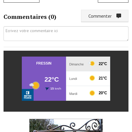
Les réseaux partenaires
L'association des maires
Commentaires (
0
)
Commenter
L'office de tourisme
Le conseil départemental
VILLE PRATIQUE
Services publics intercommunaux
Affaires scolaires, CCAS
Eaux, assainissement
France services
France Renov
Déchets ménagers, tri sélectif, encombrants