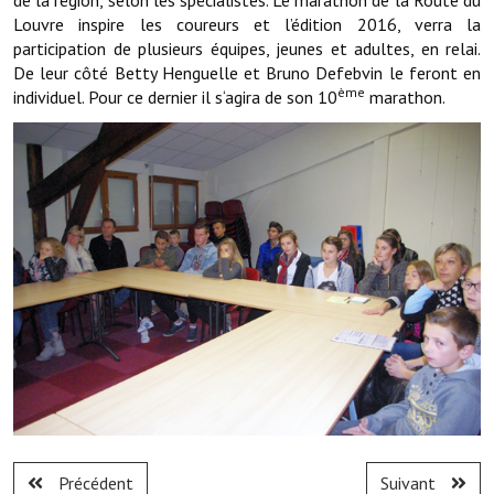
de la région, selon les spécialistes. Le marathon de la Route du
Note de synthèse financière
Louvre inspire les coureurs et l’édition 2016, verra la
participation de plusieurs équipes, jeunes et adultes, en relai.
Rapport d'orientation budgétaire
De leur côté Betty Henguelle et Bruno Defebvin le feront en
ème
individuel. Pour ce dernier il s‘agira de son 10
marathon.
Actions et projets
Projets et travaux en cours
Procès verbaux des conseils municipaux
Communication
Le bulletin municipal : Fressinfo & Le Fressinois
Toutes les publications
Le village dans l'intercommunalité
Communauté de communes
Autres groupements
Précédent
Suivant