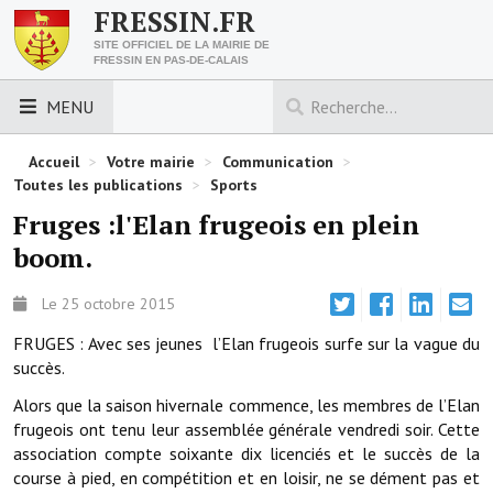
FRESSIN.FR
SITE OFFICIEL DE LA MAIRIE DE
FRESSIN EN PAS-DE-CALAIS
MENU
LES ESSENTIELS
Accueil
>
Votre mairie
>
Communication
>
Toutes les publications
>
Sports
Découvrez Fressin
Fruges :l'Elan frugeois en plein
boom.
Venir à Fressin
Urbanisme
Le 25 octobre 2015
FRUGES : Avec ses jeunes l’Elan frugeois surfe sur la vague du
Nous contacter
succès.
Horaires de la mairie
Alors que la saison hivernale commence, les membres de l’Elan
frugeois ont tenu leur assemblée générale vendredi soir. Cette
Les foulées fressinoises
association compte soixante dix licenciés et le succès de la
course à pied, en compétition et en loisir, ne se dément pas et
ACCÈS RAPIDE