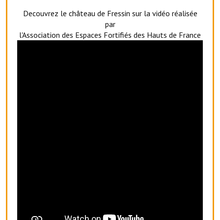
Artisans
Decouvrez le château de Fressin sur la vidéo réalisée
par
Agents immobiliers
l'Association des Espaces Fortifiés des Hauts de France
Réserver une salle
Salle Georges Delépine
Maison des services et des associations fressinoises
VILLE ACTIVE
Village culturel
La société musicale de l'Avenir Fressinois
La troupe théâtrale de l'Avenir Fressinois
Les Amis du Patrimoine
L'association du château