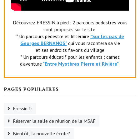
Le foyer rural
Le club de l'amitié
Découvrez FRESSIN à pied
: 2 parcours pedestres vous
sont proposés sur le site
Le comité des fêtes
* Un parcours pédestre et littéraire
"Sur les pas de
Georges BERNANOS"
qui vous racontera sa vie
L'association Avotra-France
et ses endroits favoris du village
* Un parcours éducatif pour les enfants : carnet
Le foyer de la Planquette
d'aventure
"Entr
e Mystères Pierre et Rivière"
L'association des anciens combattants
L'association des anciens sapeurs-pompiers volontaires
PAGES POPULAIRES
Village sportif
Fressin.fr
L'US Crequy Fressin
Réserver la salle de réunion de la MSAF
La société de chasse
Bientôt, la nouvelle école?
La société de pêche