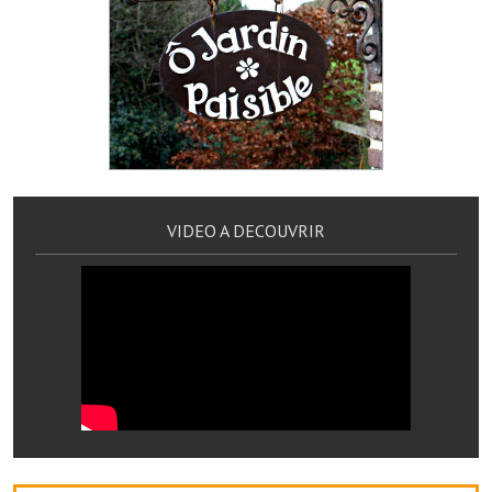
Services publics communaux
Démarches administratives
Urbanisme
Biens à louer
Terrains et maisons à vendre
VIDEO A DECOUVRIR
Etablissements scolaires
Equipements sportifs
Bibliothèque
Commerçants, artisans
Commerces et professions libérales
Exploitants agricoles