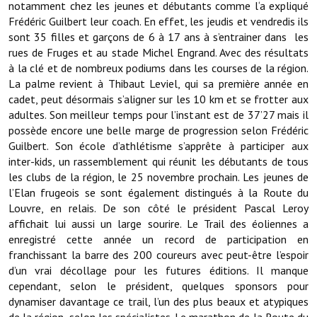
notamment chez les jeunes et débutants comme l‘a expliqué
Frédéric Guilbert leur coach. En effet, les jeudis et vendredis ils
Démarches administratives
sont 35 filles et garçons de 6 à 17 ans à s’entrainer dans les
rues de Fruges et au stade Michel Engrand. Avec des résultats
Projets et travaux en cours
à la clé et de nombreux podiums dans les courses de la région.
La palme revient à Thibaut Leviel, qui sa première année en
Fêtes et manifestations
cadet, peut désormais s’aligner sur les 10 km et se frotter aux
adultes. Son meilleur temps pour l’instant est de 37’27 mais il
Numéros d'urgence
possède encore une belle marge de progression selon Frédéric
Guilbert. Son école d’athlétisme s’apprête à participer aux
Terrains et maisons à vendre
inter-kids, un rassemblement qui réunit les débutants de tous
les clubs de la région, le 25 novembre prochain. Les jeunes de
VOTRE MAIRIE
l’Elan frugeois se sont également distingués à la Route du
Louvre, en relais. De son côté le président Pascal Leroy
Elus et agents
affichait lui aussi un large sourire. Le Trail des éoliennes a
enregistré cette année un record de participation en
L'équipe municipale
franchissant la barre des 200 coureurs avec peut-être l’espoir
Le personnel municipal
d’un vrai décollage pour les futures éditions. Il manque
cependant, selon le président, quelques sponsors pour
Les moyens financiers
dynamiser davantage ce trail, l’un des plus beaux et atypiques