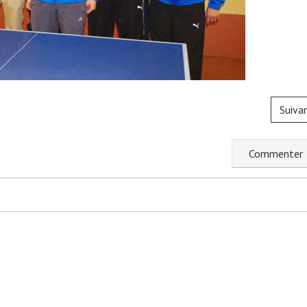
Suiva
C