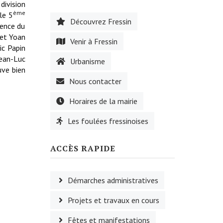
division
ème
le 5
Découvrez Fressin
sence du
 et Yoan
Venir à Fressin
ic Papin
Jean-Luc
Urbanisme
uve bien
Nous contacter
Horaires de la mairie
Les foulées fressinoises
ACCÈS RAPIDE
Démarches administratives
Projets et travaux en cours
Fêtes et manifestations