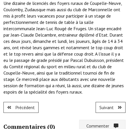
Les réseaux partenaires
Une dizaine de licenciés des foyers ruraux de Coupelle-Neuve,
Coulomby, Zudausque mais aussi du club de Marconnelle ont
L'association des maires
mis à profit leurs vacances pour participer à un stage de
perfectionnement de tennis de table à la salle
L'office de tourisme
intercommunale Jean-Luc Rougé de Fruges. Un stage encadré
par Jean-Claude Delcambre, entraineur diplômé d’Etat. Durant
Le conseil départemental
ces deux jours, dimanche et lundi, les joueurs, âgés de 14 à 34
ans, ont révisé leurs gammes et notamment le top coup droit
VILLE PRATIQUE
et le top revers ainsi que la défense coup droit. A l’issue il y a
eu le passage de grade présidé par Pascal Dubuisson, président
Services publics intercommunaux
du Comité régional du sport en milieu rural et du club de
Coupelle-Neuve, ainsi que le traditionnel tournoi de fin de
Affaires scolaires, CCAS
stage. Ce mercredi place aux débutants avec une nouvelle
session de formation qui a réuni, là aussi, une dizaine de jeunes
Eaux, assainissement
espoirs de la spécialité des foyers ruraux.
France services
Précédent
Suivant
France Renov
Déchets ménagers, tri sélectif, encombrants
Commentaires (
0
)
Commenter