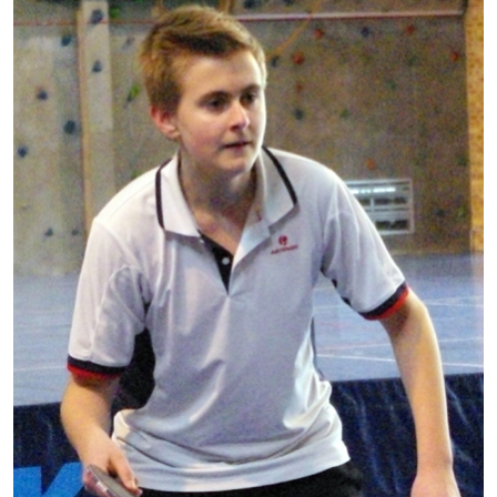
Démarches administratives
Projets et travaux en cours
Fêtes et manifestations
Numéros d'urgence
Terrains et maisons à vendre
VOTRE MAIRIE
Elus et agents
L'équipe municipale
Le personnel municipal
Les moyens financiers