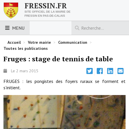
FRESSIN.FR
SITE OFFICIEL DE LA MAIRIE DE
FRESSIN EN PAS-DE-CALAIS
MENU
LES ESSENTIELS
Accueil
>
Votre mairie
>
Communication
>
Toutes les publications
Découvrez Fressin
Fruges : stage de tennis de table
Venir à Fressin
Le 2 mars 2015
Urbanisme
FRUGES : les pongistes des foyers ruraux se forment et
s’initient.
Nous contacter
Horaires de la mairie
Les foulées fressinoises
ACCÈS RAPIDE