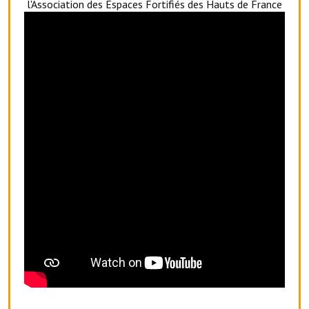
l'Association des Espaces Fortifiés des Hauts de France
Le foyer rural
Le club de l'amitié
Le comité des fêtes
L'association Avotra-France
Le foyer de la Planquette
L'association des anciens combattants
L'association des anciens sapeurs-pompiers volontaires
Village sportif
L'US Crequy Fressin
La société de chasse
La société de pêche