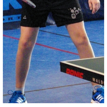
Note de synthèse financière
Rapport d'orientation budgétaire
Actions et projets
Projets et travaux en cours
Procès verbaux des conseils municipaux
Communication
Le bulletin municipal : Fressinfo & Le Fressinois
Toutes les publications
Le village dans l'intercommunalité
Communauté de communes
Autres groupements