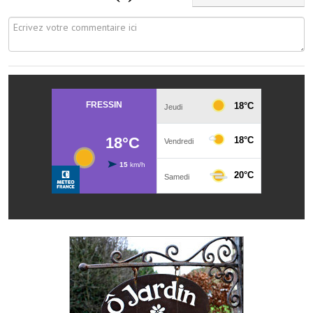
Services publics communaux
Démarches administratives
Urbanisme
Biens à louer
Terrains et maisons à vendre
Etablissements scolaires
Equipements sportifs
Bibliothèque
Commerçants, artisans
Commerces et professions libérales
Exploitants agricoles