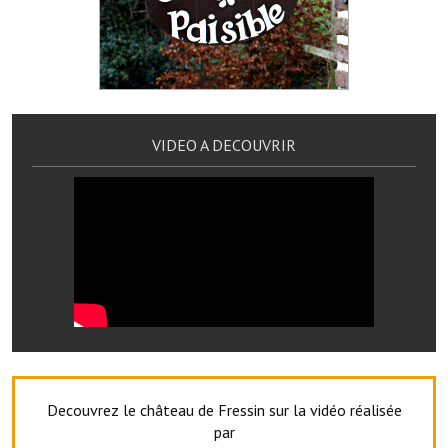
Artisans
Agents immobiliers
Réserver une salle
Salle Georges Delépine
VIDEO A DECOUVRIR
Maison des services et des associations fressinoises
VILLE ACTIVE
Village culturel
La société musicale de l'Avenir Fressinois
La troupe théâtrale de l'Avenir Fressinois
Les Amis du Patrimoine
Decouvrez le château de Fressin sur la vidéo réalisée
par
L'association du château