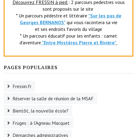
Découvrez FRESSIN à pied
: 2 parcours pedestres vous
Le sport au foyer rural
sont proposés sur le site
* Un parcours pédestre et littéraire
"Sur les pas de
Les foulées Fressinoises
Georges BERNANOS"
qui vous racontera sa vie
et ses endroits favoris du village
Fêtes et manifestations
* Un parcours éducatif pour les enfants : carnet
d'aventure
"Entr
e Mystères Pierre et Rivière"
Le calendrier annuel
Liste et coordonnées des associations
PAGES POPULAIRES
TOURISME, PATRIMOINE
Fressin.fr
Fressin, ville d'histoire
Réserver la salle de réunion de la MSAF
L'église
Bientôt, la nouvelle école?
Les panneaux du patrimoine
Fruges : à l'Agneau Macquet
Le château
Démarches administratives
Georges Bernanos