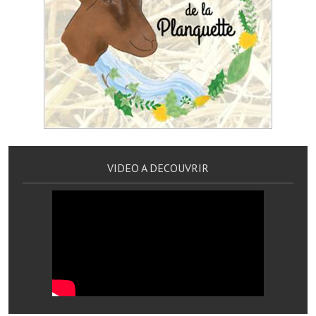
Artisans
Agents immobiliers
Réserver une salle
Salle Georges Delépine
Maison des services et des associations fressinoises
VILLE ACTIVE
VIDEO A DECOUVRIR
Village culturel
La société musicale de l'Avenir Fressinois
La troupe théâtrale de l'Avenir Fressinois
Les Amis du Patrimoine
L'association du château