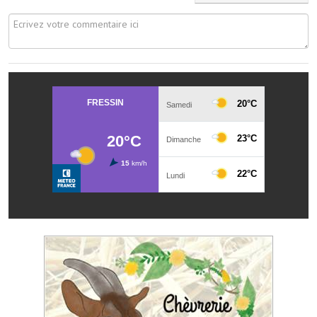
Services publics communaux
Démarches administratives
Urbanisme
Biens à louer
Terrains et maisons à vendre
Etablissements scolaires
Equipements sportifs
Bibliothèque
Commerçants, artisans
Commerces et professions libérales
Exploitants agricoles