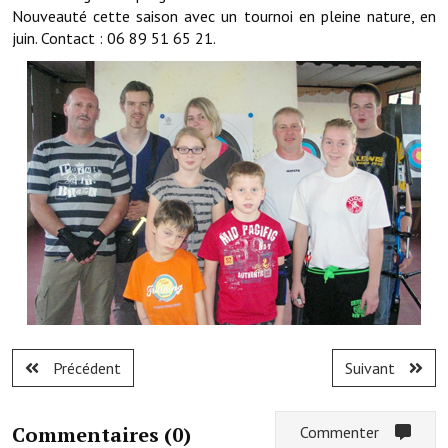
Les réseaux partenaires
Nouveauté cette saison avec un tournoi en pleine nature, en
juin. Contact : 06 89 51 65 21.
L'association des maires
L'office de tourisme
Le conseil départemental
VILLE PRATIQUE
Services publics intercommunaux
Affaires scolaires, CCAS
Eaux, assainissement
France services
Précédent
Suivant
France Renov
Déchets ménagers, tri sélectif, encombrants
Commentaires (
0
)
Commenter