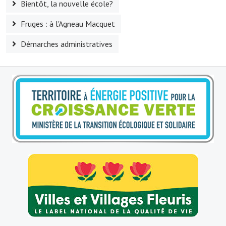
Bientôt, la nouvelle école?
Village d'art
Fruges : à l'Agneau Macquet
Les sculptures du village
Démarches administratives
Une église dans l'église
Fressin, cité verte et tourisme sportif
Le sentier de la Planquette
Fressin, lauréat village fleuri
Le sentier de découverte du village
Les foulées Fressinoises
Le parcours cyclo le soleil de satan
Acteurs du tourisme
Les étangs de Fressin