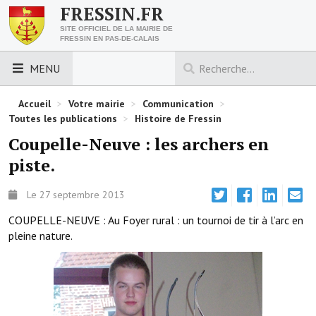
FRESSIN.FR
SITE OFFICIEL DE LA MAIRIE DE
FRESSIN EN PAS-DE-CALAIS
MENU
LES ESSENTIELS
Accueil
>
Votre mairie
>
Communication
>
Toutes les publications
>
Histoire de Fressin
Découvrez Fressin
Coupelle-Neuve : les archers en
piste.
Venir à Fressin
Urbanisme
Le 27 septembre 2013
COUPELLE-NEUVE : Au Foyer rural : un tournoi de tir à l’arc en
Nous contacter
pleine nature.
Horaires de la mairie
Les foulées fressinoises
ACCÈS RAPIDE