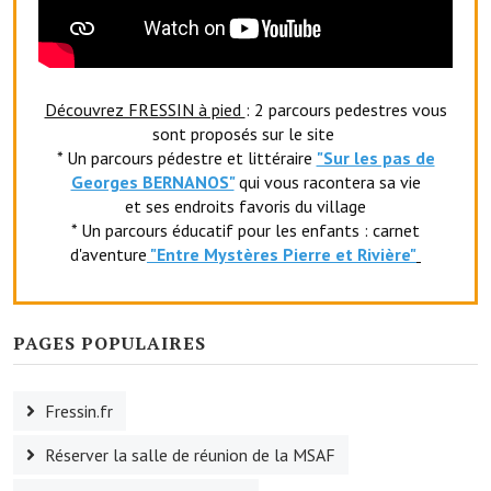
Le sport au foyer rural
Les foulées Fressinoises
Découvrez FRESSIN à pied
: 2 parcours pedestres vous
Fêtes et manifestations
sont proposés sur le site
* Un parcours pédestre et littéraire
"Sur les pas de
Le calendrier annuel
Georges BERNANOS"
qui vous racontera sa vie
et ses endroits favoris du village
Liste et coordonnées des associations
* Un parcours éducatif pour les enfants : carnet
d'aventure
"Entr
e Mystères Pierre et Rivière"
TOURISME, PATRIMOINE
Fressin, ville d'histoire
PAGES POPULAIRES
L'église
Les panneaux du patrimoine
Fressin.fr
Le château
Réserver la salle de réunion de la MSAF
Georges Bernanos