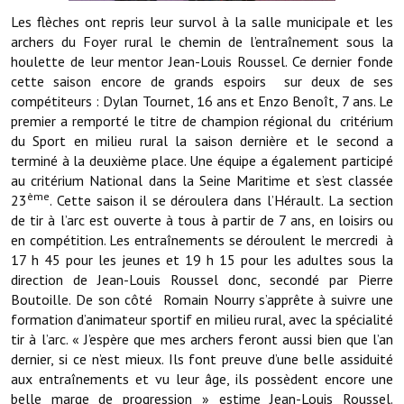
Note de synthèse financière
Les flèches ont repris leur survol à la salle municipale et les
archers du Foyer rural le chemin de l’entraînement sous la
Rapport d'orientation budgétaire
houlette de leur mentor Jean-Louis Roussel. Ce dernier fonde
cette saison encore de grands espoirs sur deux de ses
Actions et projets
compétiteurs : Dylan Tournet, 16 ans et Enzo Benoît, 7 ans. Le
Projets et travaux en cours
premier a remporté le titre de champion régional du critérium
du Sport en milieu rural la saison dernière et le second a
Procès verbaux des conseils municipaux
terminé à la deuxième place. Une équipe a également participé
au critérium National dans la Seine Maritime et s’est classée
Communication
ème
23
. Cette saison il se déroulera dans l’Hérault. La section
de tir à l’arc est ouverte à tous à partir de 7 ans, en loisirs ou
Le bulletin municipal : Fressinfo & Le Fressinois
en compétition. Les entraînements se déroulent le mercredi à
17 h 45 pour les jeunes et 19 h 15 pour les adultes sous la
Toutes les publications
direction de Jean-Louis Roussel donc, secondé par Pierre
Boutoille. De son côté Romain Nourry s’apprête à suivre une
Le village dans l'intercommunalité
formation d’animateur sportif en milieu rural, avec la spécialité
Communauté de communes
tir à l’arc. « J’espère que mes archers feront aussi bien que l’an
dernier, si ce n’est mieux. Ils font preuve d’une belle assiduité
Autres groupements
aux entraînements et vu leur âge, ils possèdent encore une
belle marge de progression » estime Jean-Louis Roussel.