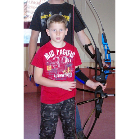
Démarches administratives
Projets et travaux en cours
Fêtes et manifestations
Numéros d'urgence
Terrains et maisons à vendre
VOTRE MAIRIE
Elus et agents
L'équipe municipale
Le personnel municipal
Les moyens financiers