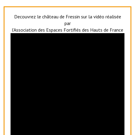
Le foyer rural
Decouvrez le château de Fressin sur la vidéo réalisée
Le club de l'amitié
par
l'Association des Espaces Fortifiés des Hauts de France
Le comité des fêtes
L'association Avotra-France
Le foyer de la Planquette
L'association des anciens combattants
L'association des anciens sapeurs-pompiers volontaires
Village sportif
L'US Crequy Fressin
La société de chasse
La société de pêche