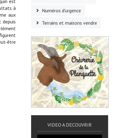
quin est
ultats à
Numéros d'urgence
omme aux
t depuis
Terrains et maisons vendre
'élément
figurent
eut-être
VIDEO A DECOUVRIR