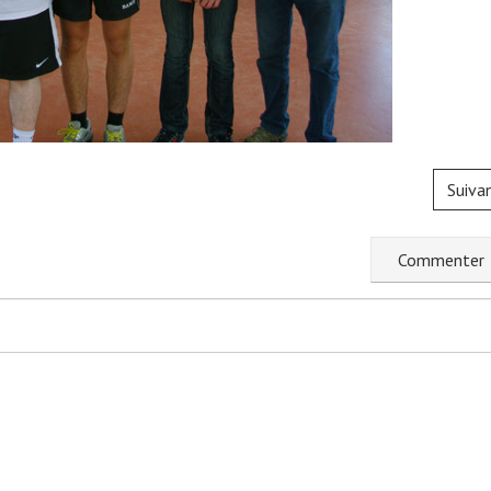
Suiva
C