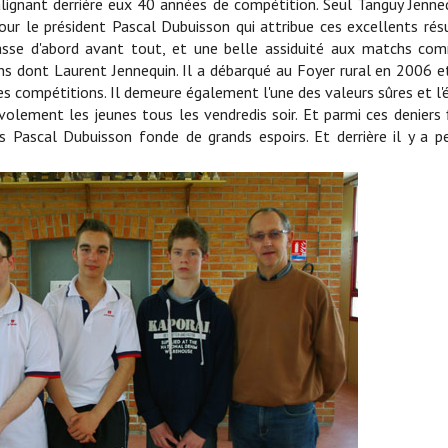
alignant derrière eux 40 années de compétition. Seul Tanguy Jenne
our le président Pascal Dubuisson qui attribue ces excellents rés
passe d'abord avant tout, et une belle assiduité aux matchs c
s dont Laurent Jennequin. Il a débarqué au Foyer rural en 2006 e
ntes compétitions. Il demeure également l'une des valeurs sûres et l
volement les jeunes tous les vendredis soir. Et parmi ces deniers 
s Pascal Dubuisson fonde de grands espoirs. Et derrière il y a p