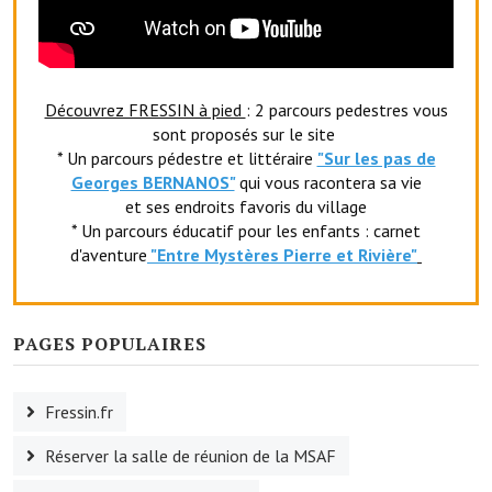
Le foyer rural
Le club de l'amitié
Découvrez FRESSIN à pied
: 2 parcours pedestres vous
Le comité des fêtes
sont proposés sur le site
* Un parcours pédestre et littéraire
"Sur les pas de
L'association Avotra-France
Georges BERNANOS"
qui vous racontera sa vie
et ses endroits favoris du village
Le foyer de la Planquette
* Un parcours éducatif pour les enfants : carnet
L'association des anciens combattants
d'aventure
"Entr
e Mystères Pierre et Rivière"
L'association des anciens sapeurs-pompiers volontaires
PAGES POPULAIRES
Village sportif
L'US Crequy Fressin
Fressin.fr
La société de chasse
Réserver la salle de réunion de la MSAF
La société de pêche