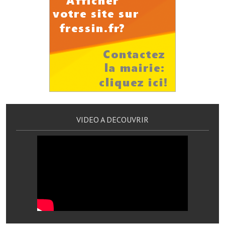
Services publics communaux
Démarches administratives
Urbanisme
Biens à louer
Terrains et maisons à vendre
Etablissements scolaires
VIDEO A DECOUVRIR
Equipements sportifs
Bibliothèque
Commerçants, artisans
Commerces et professions libérales
Exploitants agricoles