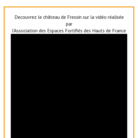
Artisans
Decouvrez le château de Fressin sur la vidéo réalisée
Agents immobiliers
par
Réserver une salle
l'Association des Espaces Fortifiés des Hauts de France
Salle Georges Delépine
Maison des services et des associations fressinoises
VILLE ACTIVE
Village culturel
La société musicale de l'Avenir Fressinois
La troupe théâtrale de l'Avenir Fressinois
Les Amis du Patrimoine
L'association du château