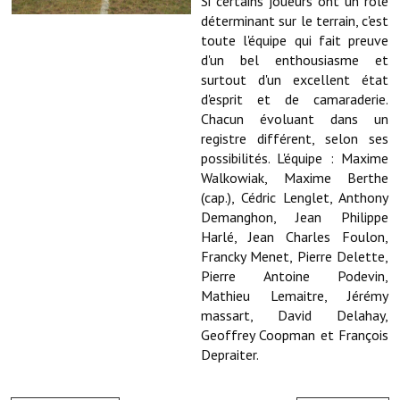
Si certains joueurs ont un rôle
Note de synthèse financière
déterminant sur le terrain, c'est
toute l'équipe qui fait preuve
Rapport d'orientation budgétaire
d'un bel enthousiasme et
surtout d'un excellent état
Actions et projets
d'esprit et de camaraderie.
Projets et travaux en cours
Chacun évoluant dans un
registre différent, selon ses
Procès verbaux des conseils municipaux
possibilités. L'équipe : Maxime
Walkowiak, Maxime Berthe
Communication
(cap.), Cédric Lenglet, Anthony
Demanghon, Jean Philippe
Le bulletin municipal : Fressinfo & Le Fressinois
Harlé, Jean Charles Foulon,
Francky Menet, Pierre Delette,
Toutes les publications
Pierre Antoine Podevin,
Mathieu Lemaitre, Jérémy
Le village dans l'intercommunalité
massart, David Delahay,
Communauté de communes
Geoffrey Coopman et François
Depraiter.
Autres groupements