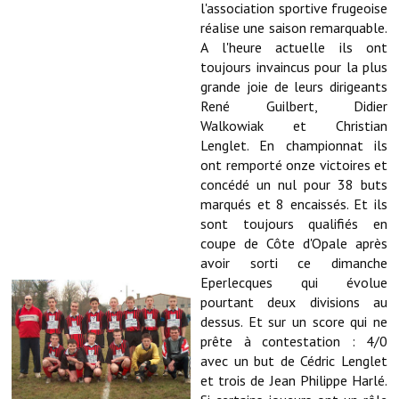
l'association sportive frugeoise
réalise une saison remarquable.
Démarches administratives
A l'heure actuelle ils ont
toujours invaincus pour la plus
Projets et travaux en cours
grande joie de leurs dirigeants
René Guilbert, Didier
Fêtes et manifestations
Walkowiak et Christian
Lenglet. En championnat ils
Numéros d'urgence
ont remporté onze victoires et
Terrains et maisons à vendre
concédé un nul pour 38 buts
marqués et 8 encaissés. Et ils
VOTRE MAIRIE
sont toujours qualifiés en
coupe de Côte d'Opale après
avoir sorti ce dimanche
Elus et agents
Eperlecques qui évolue
L'équipe municipale
pourtant deux divisions au
dessus. Et sur un score qui ne
Le personnel municipal
prête à contestation : 4/0
avec un but de Cédric Lenglet
Les moyens financiers
et trois de Jean Philippe Harlé.