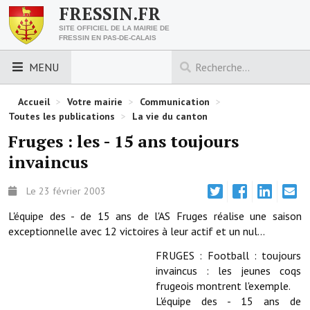
FRESSIN.FR
SITE OFFICIEL DE LA MAIRIE DE
FRESSIN EN PAS-DE-CALAIS
MENU
LES ESSENTIELS
Accueil
>
Votre mairie
>
Communication
>
Toutes les publications
>
La vie du canton
Découvrez Fressin
Fruges : les - 15 ans toujours
invaincus
Venir à Fressin
Urbanisme
Le 23 février 2003
L'équipe des - de 15 ans de l'AS Fruges réalise une saison
Nous contacter
exceptionnelle avec 12 victoires à leur actif et un nul...
Horaires de la mairie
FRUGES : Football : toujours
invaincus : les jeunes coqs
Les foulées fressinoises
frugeois montrent l'exemple.
L'équipe des - 15 ans de
ACCÈS RAPIDE