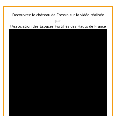
Services publics communaux
Démarches administratives
Decouvrez le château de Fressin sur la vidéo réalisée
par
Urbanisme
l'Association des Espaces Fortifiés des Hauts de France
Biens à louer
Terrains et maisons à vendre
Etablissements scolaires
Equipements sportifs
Bibliothèque
Commerçants, artisans
Commerces et professions libérales
Exploitants agricoles