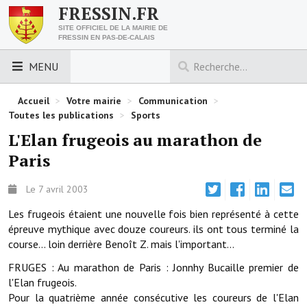
FRESSIN.FR
SITE OFFICIEL DE LA MAIRIE DE
FRESSIN EN PAS-DE-CALAIS
MENU
LES ESSENTIELS
Accueil
>
Votre mairie
>
Communication
>
Toutes les publications
>
Sports
Découvrez Fressin
L'Elan frugeois au marathon de
Paris
Venir à Fressin
Urbanisme
Le 7 avril 2003
Les frugeois étaient une nouvelle fois bien représenté à cette
Nous contacter
épreuve mythique avec douze coureurs. ils ont tous terminé la
course... loin derrière Benoît Z. mais l'important...
Horaires de la mairie
FRUGES : Au marathon de Paris : Jonnhy Bucaille premier de
Les foulées fressinoises
l'Elan frugeois.
Pour la quatrième année consécutive les coureurs de l'Elan
ACCÈS RAPIDE