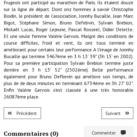
frugeois ont participé au marathon de Paris. Ils étaient douze
sur la ligne de départ. Dont onz hommes à savoir Christophe
Démarches administratives
Boidin, le président de l'association, Jonnhy Bucaille, Jean Marc
Bigot, Stéphane Simon, Bruno Defebvin, Sylvain Brebion,
Projets et travaux en cours
Mickaêl Lucas, Roger Lejeune, Pascal Rosseel, Didier Delette.
Et une seule femme Valérie Gervois. Malgré des conditions de
Fêtes et manifestations
course difficiles, froid et vent, ils ont tous terminé en
améliorant pour certains leur performance. A l'image de Jonnhy
Numéros d'urgence
Bucaille qui termine 3467ème en 3 h 13' 39" (3h 15' en 2002).
Pour sa première participation Sylvain Brebion termine juste
Terrains et maisons à vendre
derrière en 3 h 13' 52" (2502ème). Belle performance
également pour Bruno Defbevin qui améliore son temps, de
VOTRE MAIRIE
plus de de deux minutes en terminant 6734ème en 3h 27' 02".
Enfin Valérie Gervois s'est classée à une très honorable
Elus et agents
26087ème place.
L'équipe municipale
Précédent
Suivant
Le personnel municipal
Les moyens financiers
Commentaires (
0
)
Commenter