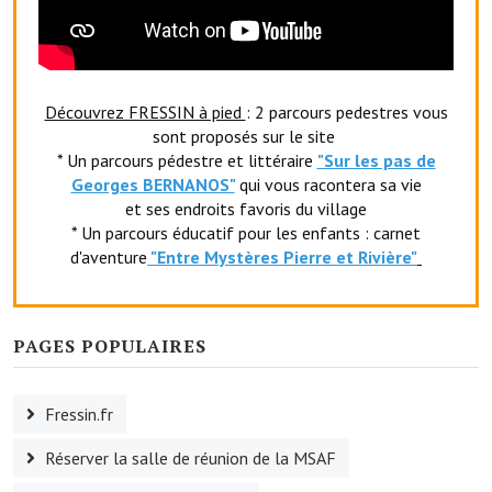
Artisans
Agents immobiliers
Réserver une salle
Découvrez FRESSIN à pied
: 2 parcours pedestres vous
sont proposés sur le site
Salle Georges Delépine
* Un parcours pédestre et littéraire
"Sur les pas de
Georges BERNANOS"
qui vous racontera sa vie
Maison des services et des associations fressinoises
et ses endroits favoris du village
* Un parcours éducatif pour les enfants : carnet
VILLE ACTIVE
d'aventure
"Entr
e Mystères Pierre et Rivière"
Village culturel
La société musicale de l'Avenir Fressinois
PAGES POPULAIRES
La troupe théâtrale de l'Avenir Fressinois
Fressin.fr
Les Amis du Patrimoine
Réserver la salle de réunion de la MSAF
L'association du château