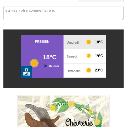
Note de synthèse financière
Rapport d'orientation budgétaire
Actions et projets
Projets et travaux en cours
Procès verbaux des conseils municipaux
Communication
Le bulletin municipal : Fressinfo & Le Fressinois
Toutes les publications
Le village dans l'intercommunalité
Communauté de communes
Autres groupements