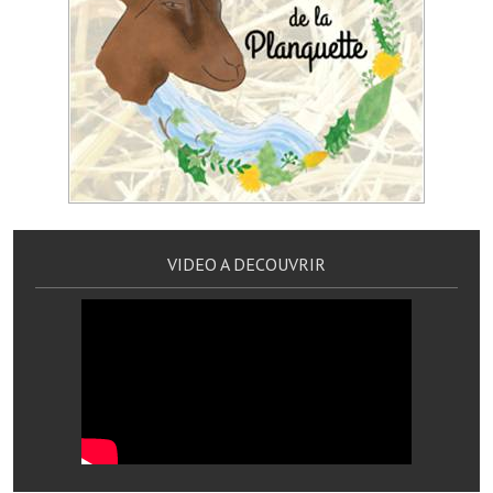
Les réseaux partenaires
L'association des maires
L'office de tourisme
Le conseil départemental
VILLE PRATIQUE
Services publics intercommunaux
VIDEO A DECOUVRIR
Affaires scolaires, CCAS
Eaux, assainissement
France services
France Renov
Déchets ménagers, tri sélectif, encombrants