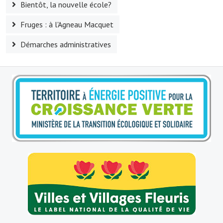
Bientôt, la nouvelle école?
Le foyer rural
Fruges : à l'Agneau Macquet
Le club de l'amitié
Démarches administratives
Le comité des fêtes
L'association Avotra-France
Le foyer de la Planquette
L'association des anciens combattants
L'association des anciens sapeurs-pompiers volontaires
Village sportif
L'US Crequy Fressin
La société de chasse
La société de pêche