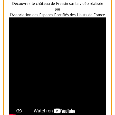
Decouvrez le château de Fressin sur la vidéo réalisée
Services publics communaux
par
l'Association des Espaces Fortifiés des Hauts de France
Démarches administratives
Urbanisme
Biens à louer
Terrains et maisons à vendre
Etablissements scolaires
Equipements sportifs
Bibliothèque
Commerçants, artisans
Commerces et professions libérales
Exploitants agricoles