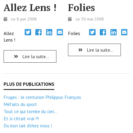
Allez Lens !
Folies
Démarches administratives
Le 8 juin 2008
Le 30 mai 2008
Projets et travaux en cours
Allez
Folies
Fêtes et manifestations
Lens !
Numéros d'urgence
Lire la suite...
Lire la suite...
Terrains et maisons à vendre
VOTRE MAIRIE
Elus et agents
Fruges : le centurion Philippus François
L'équipe municipale
Méfaits du sport
Tout ce qui tombe du ciel...
Le personnel municipal
Et si c'était vrai !!!
Les moyens financiers
Du bon lait d'chez nous !