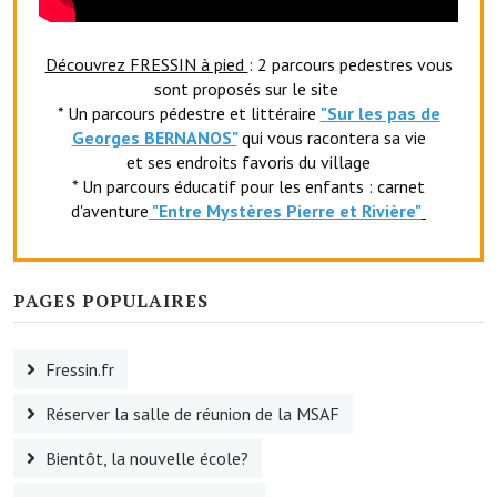
Artisans
Découvrez FRESSIN à pied
Agents immobiliers
: 2 parcours pedestres vous
sont proposés sur le site
Réserver une salle
* Un parcours pédestre et littéraire
"Sur les pas de
Georges BERNANOS"
qui vous racontera sa vie
Salle Georges Delépine
et ses endroits favoris du village
* Un parcours éducatif pour les enfants : carnet
Maison des services et des associations fressinoises
d'aventure
"Entr
e Mystères Pierre et Rivière"
VILLE ACTIVE
PAGES POPULAIRES
Village culturel
La société musicale de l'Avenir Fressinois
Fressin.fr
La troupe théâtrale de l'Avenir Fressinois
Réserver la salle de réunion de la MSAF
Les Amis du Patrimoine
Bientôt, la nouvelle école?
L'association du château