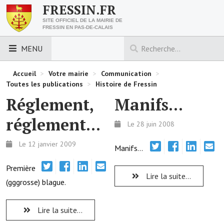
FRESSIN.FR
SITE OFFICIEL DE LA MAIRIE DE
FRESSIN EN PAS-DE-CALAIS
MENU
LES ESSENTIELS
Accueil
>
Votre mairie
>
Communication
>
Toutes les publications
>
Histoire de Fressin
Découvrez Fressin
Réglement,
Manifs...
Venir à Fressin
réglement...
Le 28 juin 2008
Urbanisme
Le 12 janvier 2009
Manifs...
Nous contacter
Première
Lire la suite...
Horaires de la mairie
(gggrosse) blague.
Les foulées fressinoises
Lire la suite...
ACCÈS RAPIDE