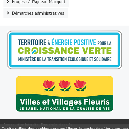
Fruges : à l'Agneau Macquet
Le foyer rural
Démarches administratives
Le club de l'amitié
Le comité des fêtes
L'association Avotra-France
Le foyer de la Planquette
L'association des anciens combattants
L'association des anciens sapeurs-pompiers volontaires
Village sportif
L'US Crequy Fressin
La société de chasse
Reproduction interdite - Tous droits réservés
La société de pêche
Ce site utilise des cookies pour améliorer la navigation. Vous pouvez