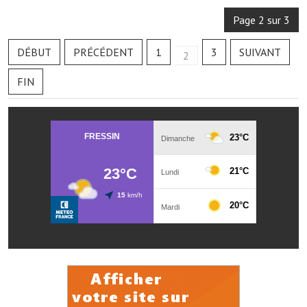
Note de synthèse financière
Page 2 sur 3
Rapport d'orientation budgétaire
DÉBUT
PRÉCÉDENT
1
3
SUIVANT
2
Actions et projets
FIN
Projets et travaux en cours
Procès verbaux des conseils municipaux
Communication
Le bulletin municipal : Fressinfo & Le Fressinois
Toutes les publications
Le village dans l'intercommunalité
Communauté de communes
Autres groupements