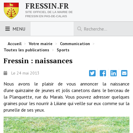
FRESSIN.FR
SITE OFFICIEL DE LA MAIRIE DE
FRESSIN EN PAS-DE-CALAIS
MENU
LES ESSENTIELS
Accueil
>
Votre mairie
>
Communication
>
Toutes les publications
>
Sports
Découvrez Fressin
Fressin : naissances
Venir à Fressin
Le 24 mai 2013
Urbanisme
Nous avons le plaisir de vous annoncer la naissance
d'une quinzaine de jeunes et jolis canetons dans le berceau de
Nous contacter
la Planquette, rue du Marais. Vous pouvez adresser quelques
graines pour les nourrir à Liiiane qui veille sur eux comme sur la
Horaires de la mairie
prunelle de ses yeux.
Les foulées fressinoises
ACCÈS RAPIDE