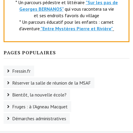
* Un parcours pédestre et littéraire
"Sur les pas de
Le sport au foyer rural
Georges BERNANOS"
qui vous racontera sa vie
et ses endroits favoris du village
Les foulées Fressinoises
* Un parcours éducatif pour les enfants : carnet
d'aventure
"Entr
e Mystères Pierre et Rivière"
Fêtes et manifestations
Le calendrier annuel
PAGES POPULAIRES
Liste et coordonnées des associations
TOURISME, PATRIMOINE
Fressin.fr
Réserver la salle de réunion de la MSAF
Fressin, ville d'histoire
Bientôt, la nouvelle école?
L'église
Fruges : à l'Agneau Macquet
Les panneaux du patrimoine
Démarches administratives
Le château
Georges Bernanos