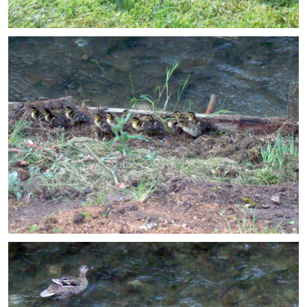
Note de synthèse financière
Rapport d'orientation budgétaire
Actions et projets
Projets et travaux en cours
Procès verbaux des conseils municipaux
Communication
Le bulletin municipal : Fressinfo & Le Fressinois
Toutes les publications
Le village dans l'intercommunalité
Communauté de communes
Autres groupements