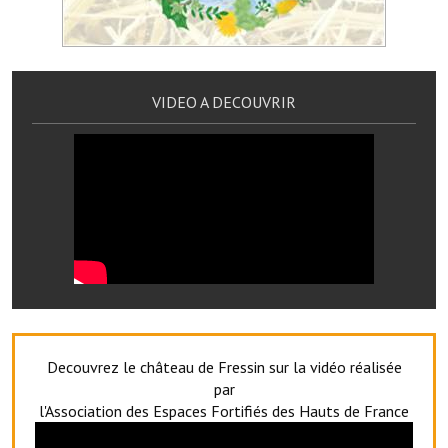
Artisans
Agents immobiliers
Réserver une salle
VIDEO A DECOUVRIR
Salle Georges Delépine
Maison des services et des associations fressinoises
VILLE ACTIVE
Village culturel
La société musicale de l'Avenir Fressinois
La troupe théâtrale de l'Avenir Fressinois
Decouvrez le château de Fressin sur la vidéo réalisée
par
Les Amis du Patrimoine
l'Association des Espaces Fortifiés des Hauts de France
L'association du château