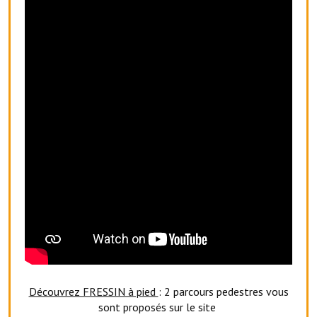
Le foyer rural
Le club de l'amitié
Le comité des fêtes
L'association Avotra-France
Le foyer de la Planquette
L'association des anciens combattants
L'association des anciens sapeurs-pompiers volontaires
Village sportif
L'US Crequy Fressin
La société de chasse
Découvrez FRESSIN à pied
: 2 parcours pedestres vous
sont proposés sur le site
La société de pêche