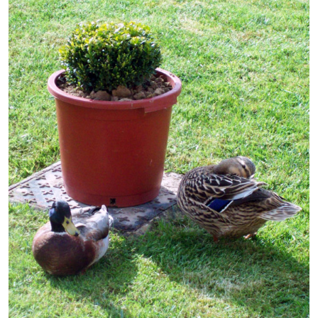
Démarches administratives
Projets et travaux en cours
Fêtes et manifestations
Numéros d'urgence
Terrains et maisons à vendre
VOTRE MAIRIE
Elus et agents
L'équipe municipale
Le personnel municipal
Les moyens financiers