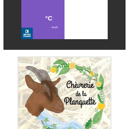
Services publics communaux
Démarches administratives
Urbanisme
Biens à louer
Terrains et maisons à vendre
Etablissements scolaires
Equipements sportifs
Bibliothèque
Commerçants, artisans
Commerces et professions libérales
Exploitants agricoles