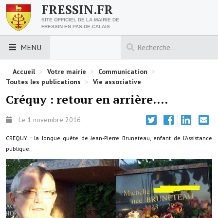
FRESSIN.FR
SITE OFFICIEL DE LA MAIRIE DE
FRESSIN EN PAS-DE-CALAIS
MENU
LES ESSENTIELS
Accueil
>
Votre mairie
>
Communication
>
Toutes les publications
>
Vie associative
Découvrez Fressin
Créquy : retour en arrière....
Venir à Fressin
Le 1 novembre 2016
Urbanisme
CREQUY : la longue quête de Jean-Pierre Bruneteau, enfant de l’Assistance
publique.
Nous contacter
Horaires de la mairie
Les foulées fressinoises
ACCÈS RAPIDE