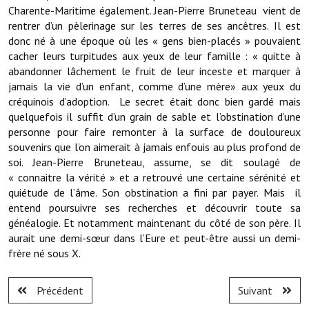
Charente-Maritime également. Jean-Pierre Bruneteau vient de
Services publics communaux
rentrer d’un pèlerinage sur les terres de ses ancêtres. Il est
Démarches administratives
donc né à une époque où les « gens bien-placés » pouvaient
cacher leurs turpitudes aux yeux de leur famille : « quitte à
Urbanisme
abandonner lâchement le fruit de leur inceste et marquer à
jamais la vie d’un enfant, comme d’une mère» aux yeux du
Biens à louer
créquinois d’adoption. Le secret était donc bien gardé mais
quelquefois il suffit d’un grain de sable et l’obstination d’une
Terrains et maisons à vendre
personne pour faire remonter à la surface de douloureux
souvenirs que l’on aimerait à jamais enfouis au plus profond de
Etablissements scolaires
soi. Jean-Pierre Bruneteau, assume, se dit soulagé de
« connaitre la vérité » et a retrouvé une certaine sérénité et
Equipements sportifs
quiétude de l’âme. Son obstination a fini par payer. Mais il
entend poursuivre ses recherches et découvrir toute sa
Bibliothèque
généalogie. Et notamment maintenant du côté de son père. Il
Commerçants, artisans
aurait une demi-sœur dans l’Eure et peut-être aussi un demi-
frère né sous X.
Commerces et professions libérales
Précédent
Suivant
Exploitants agricoles