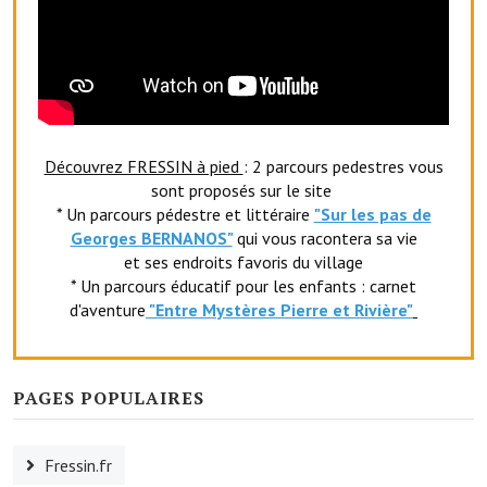
Village d'art
Les sculptures du village
Une église dans l'église
Découvrez FRESSIN à pied
: 2 parcours pedestres vous
Fressin, cité verte et tourisme sportif
sont proposés sur le site
* Un parcours pédestre et littéraire
"Sur les pas de
Le sentier de la Planquette
Georges BERNANOS"
qui vous racontera sa vie
Fressin, lauréat village fleuri
et ses endroits favoris du village
* Un parcours éducatif pour les enfants : carnet
Le sentier de découverte du village
d'aventure
"Entr
e Mystères Pierre et Rivière"
Les foulées Fressinoises
Le parcours cyclo le soleil de satan
PAGES POPULAIRES
Acteurs du tourisme
Fressin.fr
Les étangs de Fressin