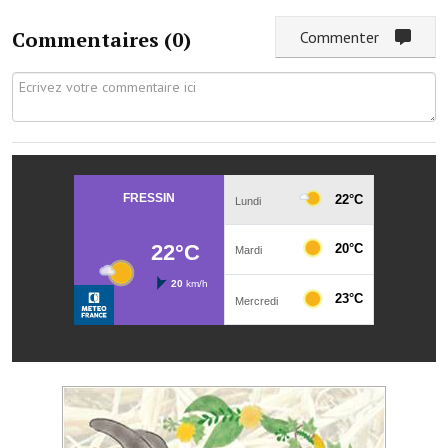
Artisans
Commentaires (
0
)
Commenter
Agents immobiliers
Réserver une salle
Salle Georges Delépine
Maison des services et des associations fressinoises
VILLE ACTIVE
Village culturel
La société musicale de l'Avenir Fressinois
La troupe théâtrale de l'Avenir Fressinois
Les Amis du Patrimoine
L'association du château