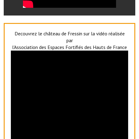
Le sport au foyer rural
Les foulées Fressinoises
Decouvrez le château de Fressin sur la vidéo réalisée
Fêtes et manifestations
par
Le calendrier annuel
l'Association des Espaces Fortifiés des Hauts de France
Liste et coordonnées des associations
TOURISME, PATRIMOINE
Fressin, ville d'histoire
L'église
Les panneaux du patrimoine
Le château
Georges Bernanos