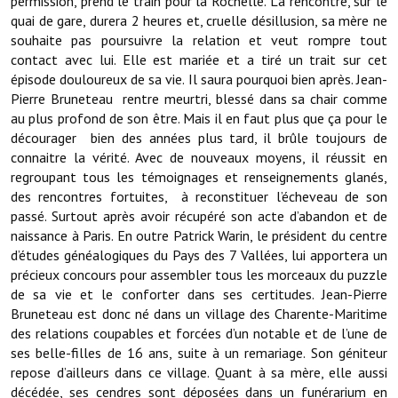
permission, prend le train pour la Rochelle. La rencontre, sur le
Les réseaux partenaires
quai de gare, durera 2 heures et, cruelle désillusion, sa mère ne
souhaite pas poursuivre la relation et veut rompre tout
L'association des maires
contact avec lui. Elle est mariée et a tiré un trait sur cet
L'office de tourisme
épisode douloureux de sa vie. Il saura pourquoi bien après. Jean-
Pierre Bruneteau rentre meurtri, blessé dans sa chair comme
Le conseil départemental
au plus profond de son être. Mais il en faut plus que ça pour le
décourager bien des années plus tard, il brûle toujours de
VILLE PRATIQUE
connaitre la vérité. Avec de nouveaux moyens, il réussit en
regroupant tous les témoignages et renseignements glanés,
Services publics intercommunaux
des rencontres fortuites, à reconstituer l’écheveau de son
passé. Surtout après avoir récupéré son acte d’abandon et de
Affaires scolaires, CCAS
naissance à Paris. En outre Patrick Warin, le président du centre
d’études généalogiques du Pays des 7 Vallées, lui apportera un
Eaux, assainissement
précieux concours pour assembler tous les morceaux du puzzle
de sa vie et le conforter dans ses certitudes. Jean-Pierre
France services
Bruneteau est donc né dans un village des Charente-Maritime
des relations coupables et forcées d’un notable et de l’une de
France Renov
ses belle-filles de 16 ans, suite à un remariage. Son géniteur
repose d’ailleurs dans ce village. Quant à sa mère, elle aussi
Déchets ménagers, tri sélectif, encombrants
décédée, ses cendres sont déposées dans un funérarium en