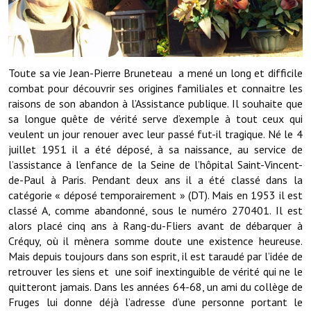
Démarches administratives
Projets et travaux en cours
Toute sa vie Jean-Pierre Bruneteau a mené un long et difficile
Fêtes et manifestations
combat pour découvrir ses origines familiales et connaitre les
raisons de son abandon à l’Assistance publique. Il souhaite que
Numéros d'urgence
sa longue quête de vérité serve d’exemple à tout ceux qui
veulent un jour renouer avec leur passé fut-il tragique. Né le 4
Terrains et maisons à vendre
juillet 1951 il a été déposé, à sa naissance, au service de
l’assistance à l’enfance de la Seine de l’hôpital Saint-Vincent-
VOTRE MAIRIE
de-Paul à Paris. Pendant deux ans il a été classé dans la
catégorie « déposé temporairement » (DT). Mais en 1953 il est
Elus et agents
classé A, comme abandonné, sous le numéro 270401. Il est
alors placé cinq ans à Rang-du-Fliers avant de débarquer à
L'équipe municipale
Créquy, où il mènera somme doute une existence heureuse.
Mais depuis toujours dans son esprit, il est taraudé par l’idée de
Le personnel municipal
retrouver les siens et une soif inextinguible de vérité qui ne le
quitteront jamais. Dans les années 64-68, un ami du collège de
Les moyens financiers
Fruges lui donne déjà l’adresse d’une personne portant le