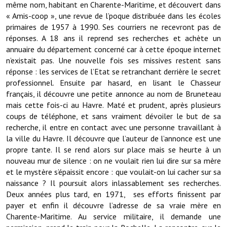
même nom, habitant en Charente-Maritime, et découvert dans
Note de synthèse financière
« Amis-coop », une revue de l’poque distribuée dans les écoles
Rapport d'orientation budgétaire
primaires de 1957 à 1990. Ses courriers ne recevront pas de
réponses. A 18 ans il reprend ses recherches et achète un
Actions et projets
annuaire du département concerné car à cette époque internet
n’existait pas. Une nouvelle fois ses missives restent sans
Projets et travaux en cours
réponse : les services de l’Etat se retranchant derrière le secret
professionnel. Ensuite par hasard, en lisant le Chasseur
Procès verbaux des conseils municipaux
français, il découvre une petite annonce au nom de Bruneteau
mais cette fois-ci au Havre. Maté et prudent, après plusieurs
Communication
coups de téléphone, et sans vraiment dévoiler le but de sa
recherche, il entre en contact avec une personne travaillant à
Le bulletin municipal : Fressinfo & Le Fressinois
la ville du Havre. Il découvre que l’auteur de l’annonce est une
Toutes les publications
propre tante. Il se rend alors sur place mais se heurte à un
nouveau mur de silence : on ne voulait rien lui dire sur sa mère
Le village dans l'intercommunalité
et le mystère s’épaissit encore : que voulait-on lui cacher sur sa
naissance ? Il poursuit alors inlassablement ses recherches.
Communauté de communes
Deux années plus tard, en 1971, ses efforts finissent par
payer et enfin il découvre l’adresse de sa vraie mère en
Autres groupements
Charente-Maritime. Au service militaire, il demande une