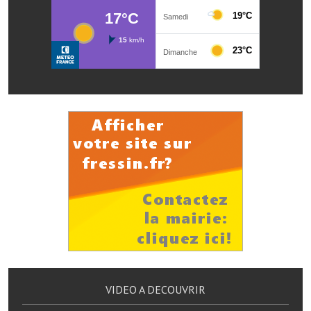
Services publics communaux
Démarches administratives
Urbanisme
Biens à louer
Terrains et maisons à vendre
Etablissements scolaires
Equipements sportifs
Bibliothèque
Commerçants, artisans
Commerces et professions libérales
VIDEO A DECOUVRIR
Exploitants agricoles