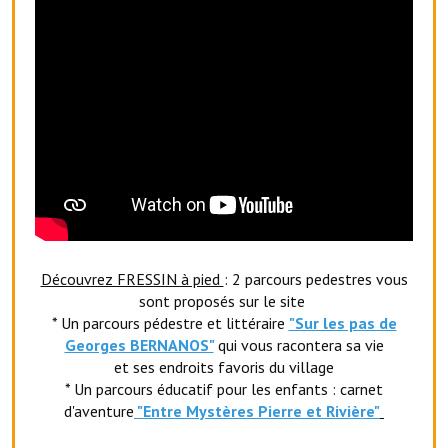
Le foyer rural
Le club de l'amitié
Le comité des fêtes
L'association Avotra-France
Le foyer de la Planquette
L'association des anciens combattants
L'association des anciens sapeurs-pompiers volontaires
Découvrez FRESSIN à pied
: 2 parcours pedestres vous
sont proposés sur le site
Village sportif
* Un parcours pédestre et littéraire
"Sur les pas de
Georges BERNANOS"
qui vous racontera sa vie
L'US Crequy Fressin
et ses endroits favoris du village
* Un parcours éducatif pour les enfants : carnet
La société de chasse
d'aventure
"Entr
e Mystères Pierre et Rivière"
La société de pêche