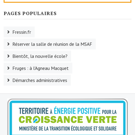
Le sport au foyer rural
PAGES POPULAIRES
Les foulées Fressinoises
Fressin.fr
Fêtes et manifestations
Réserver la salle de réunion de la MSAF
Le calendrier annuel
Bientôt, la nouvelle école?
Liste et coordonnées des associations
Fruges : à l'Agneau Macquet
TOURISME, PATRIMOINE
Démarches administratives
Fressin, ville d'histoire
L'église
Les panneaux du patrimoine
Le château
Georges Bernanos