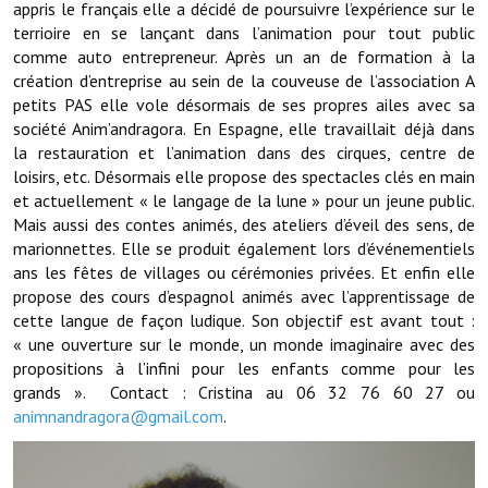
appris le français elle a décidé de poursuivre l’expérience sur le
terrioire en se lançant dans l’animation pour tout public
Démarches administratives
comme auto entrepreneur. Après un an de formation à la
création d’entreprise au sein de la couveuse de l’association A
Projets et travaux en cours
petits PAS elle vole désormais de ses propres ailes avec sa
société Anim’andragora. En Espagne, elle travaillait déjà dans
Fêtes et manifestations
la restauration et l’animation dans des cirques, centre de
loisirs, etc. Désormais elle propose des spectacles clés en main
Numéros d'urgence
et actuellement « le langage de la lune » pour un jeune public.
Mais aussi des contes animés, des ateliers d’éveil des sens, de
Terrains et maisons à vendre
marionnettes. Elle se produit également lors d’événementiels
ans les fêtes de villages ou cérémonies privées. Et enfin elle
VOTRE MAIRIE
propose des cours d’espagnol animés avec l’apprentissage de
cette langue de façon ludique. Son objectif est avant tout :
Elus et agents
« une ouverture sur le monde, un monde imaginaire avec des
propositions à l’infini pour les enfants comme pour les
L'équipe municipale
grands ». Contact : Cristina au 06 32 76 60 27 ou
Le personnel municipal
animnandragora@gmail.com
.
Les moyens financiers