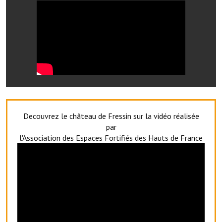
Artisans
Agents immobiliers
Réserver une salle
Salle Georges Delépine
Maison des services et des associations fressinoises
VILLE ACTIVE
Decouvrez le château de Fressin sur la vidéo réalisée
par
Village culturel
l'Association des Espaces Fortifiés des Hauts de France
La société musicale de l'Avenir Fressinois
La troupe théâtrale de l'Avenir Fressinois
Les Amis du Patrimoine
L'association du château