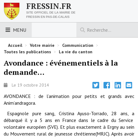
FRESSIN.FR
SITE OFFICIEL DE LA MAIRIE DE
FRESSIN EN PAS-DE-CALAIS
MENU
LES ESSENTIELS
Accueil
>
Votre mairie
>
Communication
>
Toutes les publications
>
La vie du canton
Découvrez Fressin
Avondance : événementiels à la
demande...
Venir à Fressin
Urbanisme
Le 19 octobre 2014
AVONDANCE : de l’animation pour petits et grands avec
Nous contacter
Anim’andragora.
Horaires de la mairie
Espagnole pure sang, Cristina Ayuso-Torrado, 28 ans, a
débarqué il y a 5 ans en France dans le cadre du Service
Les foulées fressinoises
volontaire européen (SVE). Et plus exactement à Ergny au sein
du Mouvement rural de jeunesse chrétienne(MRJC). Après avoir
ACCÈS RAPIDE