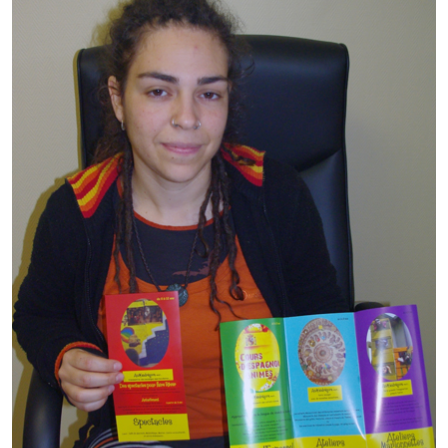
Note de synthèse financière
Rapport d'orientation budgétaire
Actions et projets
Projets et travaux en cours
Procès verbaux des conseils municipaux
Communication
Le bulletin municipal : Fressinfo & Le Fressinois
Toutes les publications
Le village dans l'intercommunalité
Communauté de communes
Autres groupements