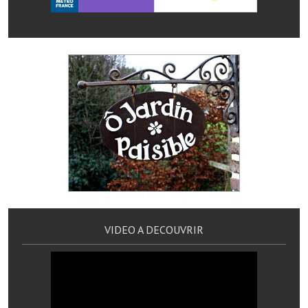
Services publics communaux
Démarches administratives
Urbanisme
Biens à louer
Terrains et maisons à vendre
Etablissements scolaires
Equipements sportifs
Bibliothèque
VIDEO A DECOUVRIR
Commerçants, artisans
Commerces et professions libérales
Exploitants agricoles