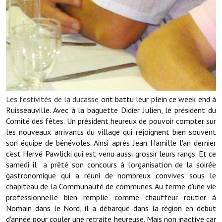
Note de synthèse financière
Rapport d'orientation budgétaire
Actions et projets
Projets et travaux en cours
Procès verbaux des conseils municipaux
Les festivités de la ducasse
ont battu leur plein ce week end à
Communication
Ruisseauville. Avec à la baguette Didier Julien, le président du
Comité des fêtes. Un président heureux de pouvoir compter sur
Le bulletin municipal : Fressinfo & Le Fressinois
les nouveaux arrivants du village qui rejoignent bien souvent
son équipe de bénévoles. Ainsi après Jean Hamille l'an dernier
Toutes les publications
c'est Hervé Pawlicki qui est venu aussi grossir leurs rangs. Et ce
samedi il a prêté son concours à l'organisation de la soirée
Le village dans l'intercommunalité
gastronomique qui a réuni de nombreux convives sous le
Communauté de communes
chapiteau de la Communauté de communes. Au terme d'une vie
professionnelle bien remplie comme chauffeur routier à
Autres groupements
Nomain dans le Nord, il a débarqué dans la région en début
d'année pour couler une retraite heureuse. Mais non inactive car