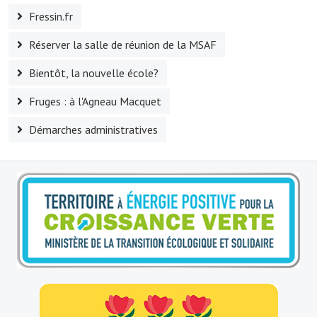
Fressin.fr
Le sport au foyer rural
Réserver la salle de réunion de la MSAF
Les foulées Fressinoises
Bientôt, la nouvelle école?
Fêtes et manifestations
Fruges : à l'Agneau Macquet
Le calendrier annuel
Démarches administratives
Liste et coordonnées des associations
TOURISME, PATRIMOINE
Fressin, ville d'histoire
L'église
Les panneaux du patrimoine
Le château
Georges Bernanos