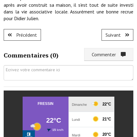
Les réseaux partenaires
après avoir construit sa maison, il s'est tout de suite investi
dans la vie associative locale. Assurément une bonne recrue
L'association des maires
pour Didier Julien.
L'office de tourisme
Précédent
Suivant
Le conseil départemental
VILLE PRATIQUE
Commentaires (
0
)
Commenter
Services publics intercommunaux
Affaires scolaires, CCAS
Eaux, assainissement
France services
France Renov
Déchets ménagers, tri sélectif, encombrants