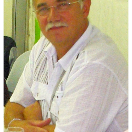
Démarches administratives
Projets et travaux en cours
Fêtes et manifestations
Numéros d'urgence
Terrains et maisons à vendre
VOTRE MAIRIE
Elus et agents
L'équipe municipale
Le personnel municipal
Les moyens financiers