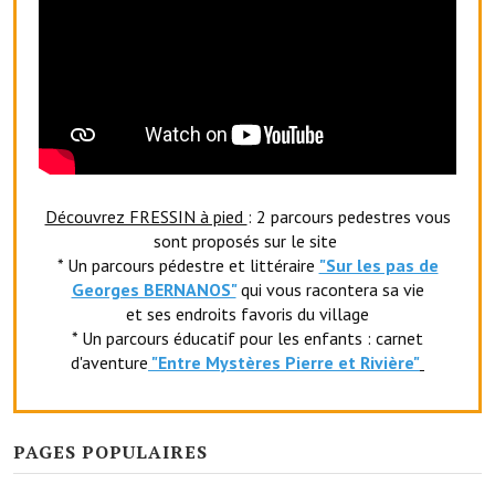
Le foyer rural
Le club de l'amitié
Le comité des fêtes
L'association Avotra-France
Le foyer de la Planquette
Découvrez FRESSIN à pied
: 2 parcours pedestres vous
sont proposés sur le site
L'association des anciens combattants
* Un parcours pédestre et littéraire
"Sur les pas de
Georges BERNANOS"
qui vous racontera sa vie
L'association des anciens sapeurs-pompiers volontaires
et ses endroits favoris du village
* Un parcours éducatif pour les enfants : carnet
Village sportif
d'aventure
"Entr
e Mystères Pierre et Rivière"
L'US Crequy Fressin
La société de chasse
PAGES POPULAIRES
La société de pêche