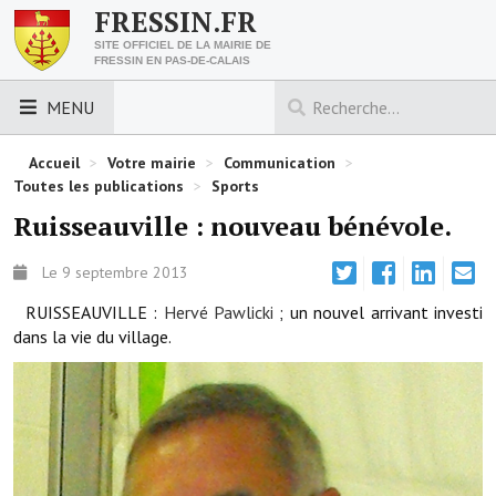
FRESSIN.FR
SITE OFFICIEL DE LA MAIRIE DE
FRESSIN EN PAS-DE-CALAIS
MENU
LES ESSENTIELS
Accueil
>
Votre mairie
>
Communication
>
Toutes les publications
>
Sports
Découvrez Fressin
Ruisseauville : nouveau bénévole.
Venir à Fressin
Le 9 septembre 2013
Urbanisme
RUISSEAUVILLE :
Hervé
Pawlicki
; un nouvel arrivant investi
dans la vie du village.
Nous contacter
Horaires de la mairie
Les foulées fressinoises
ACCÈS RAPIDE