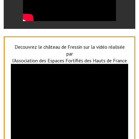
Artisans
Agents immobiliers
Réserver une salle
Salle Georges Delépine
Decouvrez le château de Fressin sur la vidéo réalisée
par
Maison des services et des associations fressinoises
l'Association des Espaces Fortifiés des Hauts de France
VILLE ACTIVE
Village culturel
La société musicale de l'Avenir Fressinois
La troupe théâtrale de l'Avenir Fressinois
Les Amis du Patrimoine
L'association du château