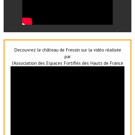
Le foyer rural
Le club de l'amitié
Le comité des fêtes
L'association Avotra-France
Decouvrez le château de Fressin sur la vidéo réalisée
par
Le foyer de la Planquette
l'Association des Espaces Fortifiés des Hauts de France
L'association des anciens combattants
L'association des anciens sapeurs-pompiers volontaires
Village sportif
L'US Crequy Fressin
La société de chasse
La société de pêche