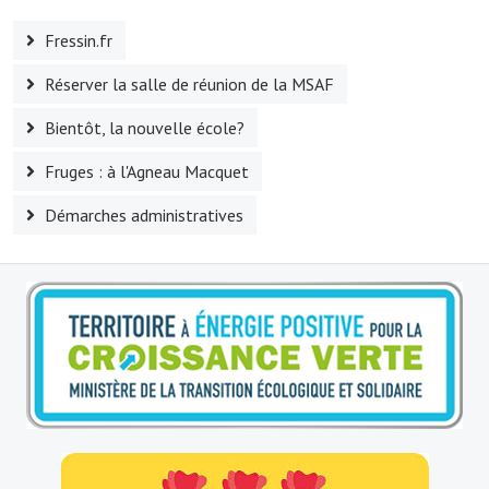
Fressin.fr
Village d'art
Réserver la salle de réunion de la MSAF
Les sculptures du village
Bientôt, la nouvelle école?
Une église dans l'église
Fruges : à l'Agneau Macquet
Fressin, cité verte et tourisme sportif
Démarches administratives
Le sentier de la Planquette
Fressin, lauréat village fleuri
Le sentier de découverte du village
Les foulées Fressinoises
Le parcours cyclo le soleil de satan
Acteurs du tourisme
Les étangs de Fressin