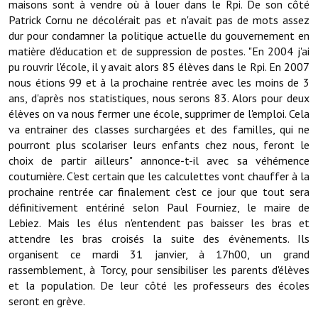
maisons sont à vendre où à louer dans le Rpi. De son côté
Les réseaux partenaires
Patrick Cornu ne décolérait pas et n'avait pas de mots assez
L'association des maires
dur pour condamner la politique actuelle du gouvernement en
matière d'éducation et de suppression de postes. "En 2004 j'ai
L'office de tourisme
pu rouvrir l'école, il y avait alors 85 élèves dans le Rpi. En 2007
nous étions 99 et à la prochaine rentrée avec les moins de 3
Le conseil départemental
ans, d'après nos statistiques, nous serons 83. Alors pour deux
élèves on va nous fermer une école, supprimer de l'emploi. Cela
VILLE PRATIQUE
va entrainer des classes surchargées et des familles, qui ne
pourront plus scolariser leurs enfants chez nous, feront le
Services publics intercommunaux
choix de partir ailleurs" annonce-t-il avec sa véhémence
coutumière. C'est certain que les calculettes vont chauffer à la
Affaires scolaires, CCAS
prochaine rentrée car finalement c'est ce jour que tout sera
définitivement entériné selon Paul Fourniez, le maire de
Eaux, assainissement
Lebiez. Mais les élus n'entendent pas baisser les bras et
attendre les bras croisés la suite des évènements. Ils
France services
organisent ce mardi 31 janvier, à 17h00, un grand
rassemblement, à Torcy, pour sensibiliser les parents d'élèves
France Renov
et la population. De leur côté les professeurs des écoles
seront en grève.
Déchets ménagers, tri sélectif, encombrants