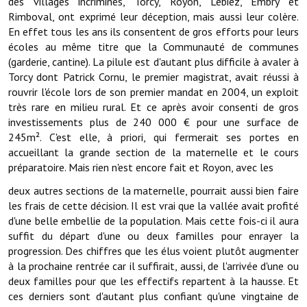
des villages incriminés, Torcy, Royon, Lebiez, Embry et
Note de synthèse financière
Rimboval, ont exprimé leur déception, mais aussi leur colère.
En effet tous les ans ils consentent de gros efforts pour leurs
Rapport d'orientation budgétaire
écoles au même titre que la Communauté de communes
(garderie, cantine). La pilule est d'autant plus difficile à avaler à
Actions et projets
Torcy dont Patrick Cornu, le premier magistrat, avait réussi à
Projets et travaux en cours
rouvrir l'école lors de son premier mandat en 2004, un exploit
très rare en milieu rural. Et ce après avoir consenti de gros
Procès verbaux des conseils municipaux
investissements plus de 240 000 € pour une surface de
245m². C'est elle, à priori, qui fermerait ses portes en
Communication
accueillant la grande section de la maternelle et le cours
préparatoire. Mais rien n'est encore fait et Royon, avec les
Le bulletin municipal : Fressinfo & Le Fressinois
deux autres sections de la maternelle, pourrait aussi bien faire
Toutes les publications
les frais de cette décision. Il est vrai que la vallée avait profité
d'une belle embellie de la population. Mais cette fois-ci il aura
Le village dans l'intercommunalité
suffit du départ d'une ou deux familles pour enrayer la
progression. Des chiffres que les élus voient plutôt augmenter
Communauté de communes
à la prochaine rentrée car il suffirait, aussi, de l'arrivée d'une ou
deux familles pour que les effectifs repartent à la hausse. Et
Autres groupements
ces derniers sont d'autant plus confiant qu'une vingtaine de