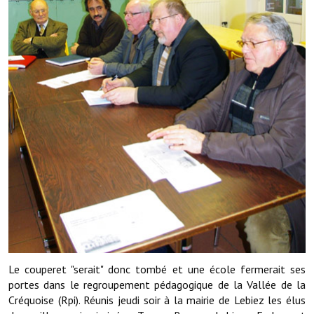
Démarches administratives
Projets et travaux en cours
Fêtes et manifestations
Numéros d'urgence
Terrains et maisons à vendre
VOTRE MAIRIE
Elus et agents
L'équipe municipale
Le personnel municipal
Le couperet "serait" donc tombé et une école fermerait ses
portes dans le regroupement pédagogique de la Vallée de la
Les moyens financiers
Créquoise (Rpi). Réunis jeudi soir à la mairie de Lebiez les élus