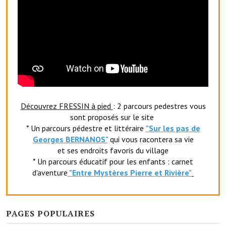
Le sport au foyer rural
Les foulées Fressinoises
Fêtes et manifestations
Le calendrier annuel
Liste et coordonnées des associations
Découvrez FRESSIN à pied
: 2 parcours pedestres vous
sont proposés sur le site
TOURISME, PATRIMOINE
* Un parcours pédestre et littéraire
"Sur les pas de
Georges BERNANOS"
qui vous racontera sa vie
Fressin, ville d'histoire
et ses endroits favoris du village
* Un parcours éducatif pour les enfants : carnet
L'église
d'aventure
"Entr
e Mystères Pierre et Rivière"
Les panneaux du patrimoine
Le château
PAGES POPULAIRES
Georges Bernanos