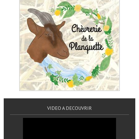
Artisans
Agents immobiliers
Réserver une salle
Salle Georges Delépine
Maison des services et des associations fressinoises
VILLE ACTIVE
Village culturel
La société musicale de l'Avenir Fressinois
VIDEO A DECOUVRIR
La troupe théâtrale de l'Avenir Fressinois
Les Amis du Patrimoine
L'association du château