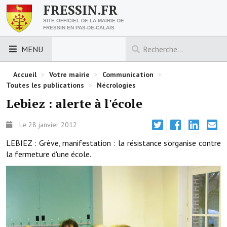
FRESSIN.FR
SITE OFFICIEL DE LA MAIRIE DE
FRESSIN EN PAS-DE-CALAIS
MENU
LES ESSENTIELS
Accueil
>
Votre mairie
>
Communication
>
Toutes les publications
>
Nécrologies
Découvrez Fressin
Lebiez : alerte à l'école
Venir à Fressin
Le 28 janvier 2012
Urbanisme
LEBIEZ : Grève, manifestation : la résistance s'organise contre
la fermeture d'une école.
Nous contacter
Horaires de la mairie
Les foulées fressinoises
ACCÈS RAPIDE