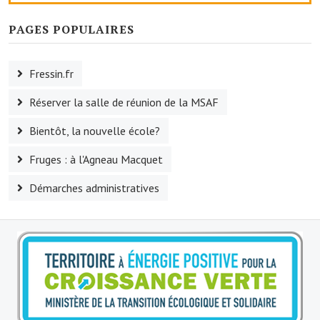
O' jardin paisible
PAGES POPULAIRES
Les gites ruraux
Fressin.fr
L'office du tourisme
Réserver la salle de réunion de la MSAF
La chèvrerie de la Planquette
Bientôt, la nouvelle école?
Fruges : à l'Agneau Macquet
Démarches administratives