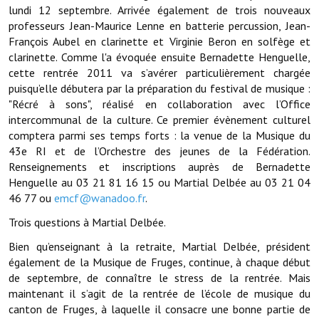
Les réseaux partenaires
lundi 12 septembre. Arrivée également de trois nouveaux
professeurs Jean-Maurice Lenne en batterie percussion, Jean-
L'association des maires
François Aubel en clarinette et Virginie Beron en solfège et
clarinette. Comme l'a évoquée ensuite Bernadette Henguelle,
L'office de tourisme
cette rentrée 2011 va s’avérer particulièrement chargée
puisqu’elle débutera par la préparation du festival de musique :
Le conseil départemental
"Récré à sons", réalisé en collaboration avec l’Office
intercommunal de la culture. Ce premier évènement culturel
VILLE PRATIQUE
comptera parmi ses temps forts : la venue de la Musique du
43e RI et de l’Orchestre des jeunes de la Fédération.
Services publics intercommunaux
Renseignements et inscriptions auprès de Bernadette
Henguelle au 03 21 81 16 15 ou Martial Delbée au 03 21 04
Affaires scolaires, CCAS
46 77 ou
emcf@wanadoo.fr
.
Eaux, assainissement
Trois questions à Martial Delbée.
France services
Bien qu’enseignant à la retraite, Martial Delbée, président
également de la Musique de Fruges, continue, à chaque début
France Renov
de septembre, de connaître le stress de la rentrée. Mais
maintenant il s’agit de la rentrée de l’école de musique du
Déchets ménagers, tri sélectif, encombrants
canton de Fruges, à laquelle il consacre une bonne partie de