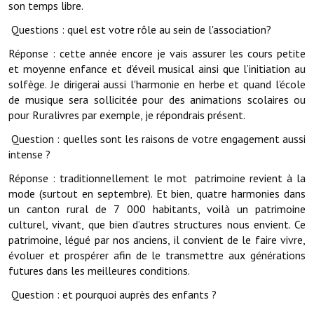
son temps libre.
Services publics communaux
Questions : quel est votre rôle au sein de l'association?
Démarches administratives
Réponse : cette année encore je vais assurer les cours petite
et moyenne enfance et d’éveil musical ainsi que l’initiation au
Urbanisme
solfège. Je dirigerai aussi l'harmonie en herbe et quand l’école
Biens à louer
de musique sera sollicitée pour des animations scolaires ou
pour Ruralivres par exemple, je répondrais présent.
Terrains et maisons à vendre
Question : quelles sont les raisons de votre engagement aussi
intense ?
Etablissements scolaires
Réponse : traditionnellement le mot patrimoine revient à la
Equipements sportifs
mode (surtout en septembre). Et bien, quatre harmonies dans
un canton rural de 7 000 habitants, voilà un patrimoine
Bibliothèque
culturel, vivant, que bien d’autres structures nous envient. Ce
patrimoine, légué par nos anciens, il convient de le faire vivre,
Commerçants, artisans
évoluer et prospérer afin de le transmettre aux générations
Commerces et professions libérales
futures dans les meilleures conditions.
Question : et pourquoi auprès des enfants ?
Exploitants agricoles