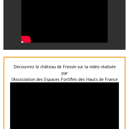
Le sport au foyer rural
Les foulées Fressinoises
Fêtes et manifestations
Le calendrier annuel
Liste et coordonnées des associations
Decouvrez le château de Fressin sur la vidéo réalisée
TOURISME, PATRIMOINE
par
l'Association des Espaces Fortifiés des Hauts de France
Fressin, ville d'histoire
L'église
Les panneaux du patrimoine
Le château
Georges Bernanos