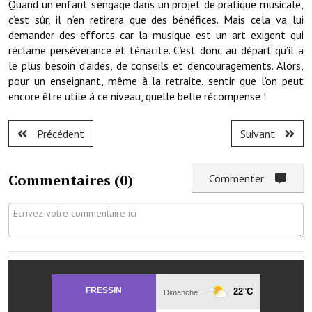
Quand un enfant s’engage dans un projet de pratique musicale,
Artisans
c’est sûr, il n’en retirera que des bénéfices. Mais cela va lui
demander des efforts car la musique est un art exigent qui
Agents immobiliers
réclame persévérance et ténacité. C’est donc au départ qu’il a
le plus besoin d’aides, de conseils et d’encouragements. Alors,
Réserver une salle
pour un enseignant, même à la retraite, sentir que l’on peut
encore être utile à ce niveau, quelle belle récompense !
Salle Georges Delépine
Maison des services et des associations fressinoises
Précédent
Suivant
VILLE ACTIVE
Commentaires (
0
)
Commenter
Village culturel
La société musicale de l'Avenir Fressinois
La troupe théâtrale de l'Avenir Fressinois
Les Amis du Patrimoine
L'association du château