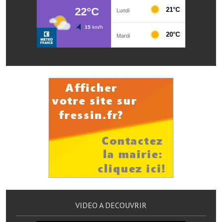
Le foyer rural
Le club de l'amitié
Le comité des fêtes
L'association Avotra-France
Le foyer de la Planquette
L'association des anciens combattants
L'association des anciens sapeurs-pompiers volontaires
Village sportif
L'US Crequy Fressin
La société de chasse
VIDEO A DECOUVRIR
La société de pêche