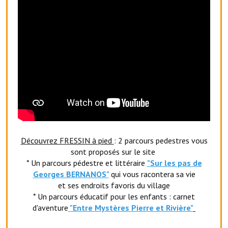
Village d'art
Les sculptures du village
Une église dans l'église
Fressin, cité verte et tourisme sportif
Le sentier de la Planquette
Fressin, lauréat village fleuri
Découvrez FRESSIN à pied
: 2 parcours pedestres vous
Le sentier de découverte du village
sont proposés sur le site
* Un parcours pédestre et littéraire
"Sur les pas de
Les foulées Fressinoises
Georges BERNANOS"
qui vous racontera sa vie
Le parcours cyclo le soleil de satan
et ses endroits favoris du village
* Un parcours éducatif pour les enfants : carnet
Acteurs du tourisme
d'aventure
"Entr
e Mystères Pierre et Rivière"
Les étangs de Fressin