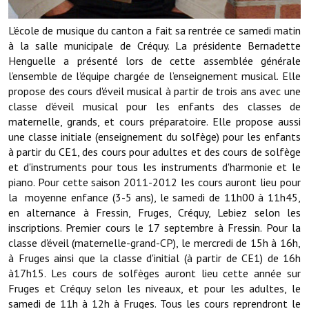
Note de synthèse financière
L'école de musique du canton a fait sa rentrée ce samedi matin
Rapport d'orientation budgétaire
à la salle municipale de Créquy. La présidente Bernadette
Henguelle a présenté lors de cette assemblée générale
Actions et projets
l’ensemble de l’équipe chargée de l’enseignement musical. Elle
propose des cours d'éveil musical à partir de trois ans avec une
Projets et travaux en cours
classe d'éveil musical pour les enfants des classes de
Procès verbaux des conseils municipaux
maternelle, grands, et cours préparatoire. Elle propose aussi
une classe initiale (enseignement du solfège) pour les enfants
Communication
à partir du CE1, des cours pour adultes et des cours de solfège
et d'instruments pour tous les instruments d'harmonie et le
Le bulletin municipal : Fressinfo & Le Fressinois
piano. Pour cette saison 2011-2012 les cours auront lieu pour
la moyenne enfance (3-5 ans), le samedi de 11h00 à 11h45,
Toutes les publications
en alternance à Fressin, Fruges, Créquy, Lebiez selon les
inscriptions. Premier cours le 17 septembre à Fressin. Pour la
Le village dans l'intercommunalité
classe d'éveil (maternelle-grand-CP), le mercredi de 15h à 16h,
à Fruges ainsi que la classe d'initial (à partir de CE1) de 16h
Communauté de communes
à17h15. Les cours de solfèges auront lieu cette année sur
Autres groupements
Fruges et Créquy selon les niveaux, et pour les adultes, le
samedi de 11h à 12h à Fruges. Tous les cours reprendront le