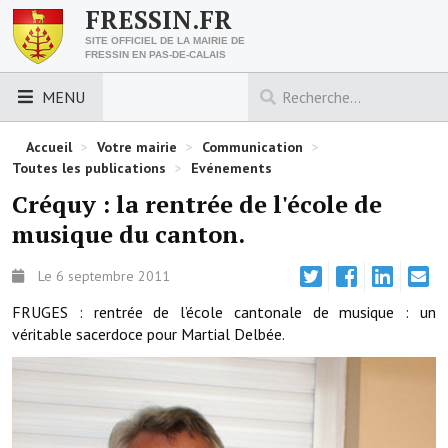
FRESSIN.FR
SITE OFFICIEL DE LA MAIRIE DE
FRESSIN EN PAS-DE-CALAIS
MENU
LES ESSENTIELS
Accueil
>
Votre mairie
>
Communication
>
Toutes les publications
>
Evénements
Découvrez Fressin
Créquy : la rentrée de l'école de
musique du canton.
Venir à Fressin
Urbanisme
Le 6 septembre 2011
FRUGES : rentrée de l’école cantonale de musique : un
Nous contacter
véritable sacerdoce pour Martial Delbée.
Horaires de la mairie
Les foulées fressinoises
ACCÈS RAPIDE