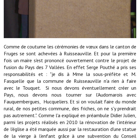
Note de synthèse financière
Rapport d'orientation budgétaire
Actions et projets
Projets et travaux en cours
Comme de coutume les cérémonies de vœux dans le canton de
Fruges se sont achevées à Ruisseauville. Et pour la première
Procès verbaux des conseils municipaux
fois un maire s'est prononcé ouvertement contre le projet de
Communication
fusion du Pays des 7 Vallées. En effet Serge Pouthé a pris ses
responsabilités et : "je dis à Mme la sous-préfète et M.
Le bulletin municipal : Fressinfo & Le Fressinois
Fasquelle que la commune de Ruisseauville n'a rien à faire
avec le Touquet. Si nous devons éventuellement créer un
Toutes les publications
Pays, nous devons nous tourner sur l'Audomarois avec
Fauquembergues, Hucqueliers. Et si on voulait faire du monde
Le village dans l'intercommunalité
rural, de nos petites commune, des friches, on ne s'y prendrait
pas autrement.". Comme l'a expliqué en préambule Didier Julien,
Communauté de communes
parmi les projets réalisés en 2010 la rénovation de l'intérieur
de l'église a été marquée aussi par la restauration d'une statue
Autres groupements
de la vierge à l'enfant grâce à une subvention du Conseil