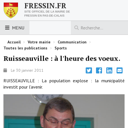
FRESSIN.FR
SITE OFFICIEL DE LA MAIRIE DE
FRESSIN EN PAS-DE-CALAIS
MENU
LES ESSENTIELS
Accueil
>
Votre mairie
>
Communication
>
Toutes les publications
>
Sports
Découvrez Fressin
Ruisseauville : à l'heure des voeux.
Venir à Fressin
Le 30 janvier 2011
Urbanisme
RUISSEAUVILLE : La population explose : la municipalité
investit pour l'avenir.
Nous contacter
Horaires de la mairie
Les foulées fressinoises
ACCÈS RAPIDE