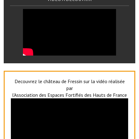
Le sport au foyer rural
Les foulées Fressinoises
Fêtes et manifestations
Le calendrier annuel
Liste et coordonnées des associations
TOURISME, PATRIMOINE
Decouvrez le château de Fressin sur la vidéo réalisée
Fressin, ville d'histoire
par
l'Association des Espaces Fortifiés des Hauts de France
L'église
Les panneaux du patrimoine
Le château
Georges Bernanos