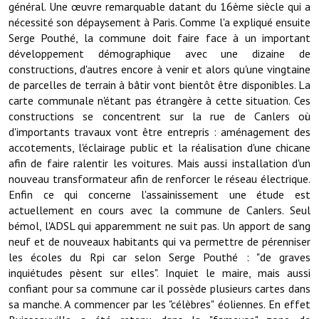
Les réseaux partenaires
général. Une œuvre remarquable datant du 16ème siècle qui a
nécessité son dépaysement à Paris. Comme l'a expliqué ensuite
L'association des maires
Serge Pouthé, la commune doit faire face à un important
développement démographique avec une dizaine de
L'office de tourisme
constructions, d'autres encore à venir et alors qu'une vingtaine
de parcelles de terrain à bâtir vont bientôt être disponibles. La
Le conseil départemental
carte communale n'étant pas étrangère à cette situation. Ces
constructions se concentrent sur la rue de Canlers où
VILLE PRATIQUE
d'importants travaux vont être entrepris : aménagement des
accotements, l'éclairage public et la réalisation d'une chicane
Services publics intercommunaux
afin de faire ralentir les voitures. Mais aussi installation d'un
nouveau transformateur afin de renforcer le réseau électrique.
Affaires scolaires, CCAS
Enfin ce qui concerne l'assainissement une étude est
actuellement en cours avec la commune de Canlers. Seul
Eaux, assainissement
bémol, l'ADSL qui apparemment ne suit pas. Un apport de sang
neuf et de nouveaux habitants qui va permettre de pérenniser
France services
les écoles du Rpi car selon Serge Pouthé : "de graves
inquiétudes pèsent sur elles". Inquiet le maire, mais aussi
France Renov
confiant pour sa commune car il possède plusieurs cartes dans
Déchets ménagers, tri sélectif, encombrants
sa manche. A commencer par les "célèbres" éoliennes. En effet