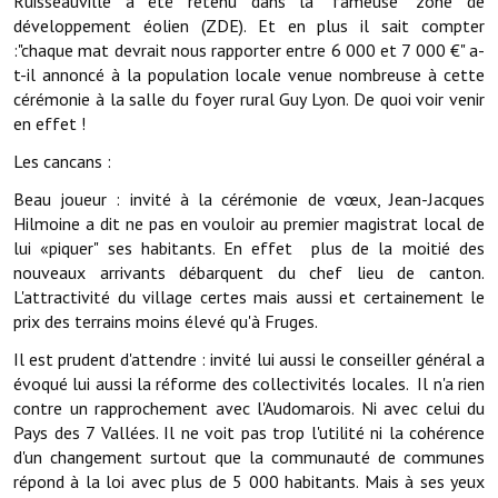
Ruisseauville a été retenu dans la "fameuse" zone de
Services publics communaux
développement éolien (ZDE). Et en plus il sait compter
:"chaque mat devrait nous rapporter entre 6 000 et 7 000 €" a-
Démarches administratives
t-il annoncé à la population locale venue nombreuse à cette
cérémonie à la salle du foyer rural Guy Lyon. De quoi voir venir
Urbanisme
en effet !
Biens à louer
Les cancans :
Beau joueur : invité à la cérémonie de vœux, Jean-Jacques
Terrains et maisons à vendre
Hilmoine a dit ne pas en vouloir au premier magistrat local de
Etablissements scolaires
lui «piquer" ses habitants. En effet plus de la moitié des
nouveaux arrivants débarquent du chef lieu de canton.
Equipements sportifs
L'attractivité du village certes mais aussi et certainement le
prix des terrains moins élevé qu'à Fruges.
Bibliothèque
Il est prudent d'attendre : invité lui aussi le conseiller général a
Commerçants, artisans
évoqué lui aussi la réforme des collectivités locales. Il n'a rien
contre un rapprochement avec l'Audomarois. Ni avec celui du
Commerces et professions libérales
Pays des 7 Vallées. Il ne voit pas trop l'utilité ni la cohérence
d'un changement surtout que la communauté de communes
Exploitants agricoles
répond à la loi avec plus de 5 000 habitants. Mais à ses yeux