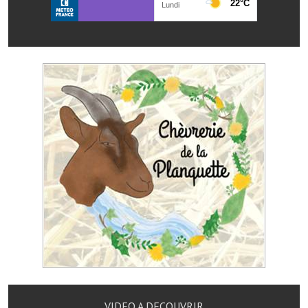
Le foyer rural
Le club de l'amitié
Le comité des fêtes
L'association Avotra-France
Le foyer de la Planquette
L'association des anciens combattants
L'association des anciens sapeurs-pompiers volontaires
Village sportif
L'US Crequy Fressin
La société de chasse
La société de pêche
VIDEO A DECOUVRIR