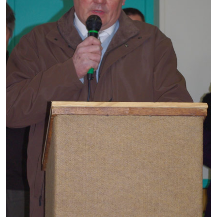
Démarches administratives
Projets et travaux en cours
Fêtes et manifestations
Numéros d'urgence
Terrains et maisons à vendre
VOTRE MAIRIE
Elus et agents
L'équipe municipale
Le personnel municipal
Les moyens financiers