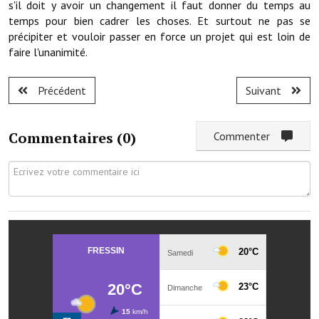
s'il doit y avoir un changement il faut donner du temps au
Artisans
temps pour bien cadrer les choses. Et surtout ne pas se
précipiter et vouloir passer en force un projet qui est loin de
Agents immobiliers
faire l'unanimité.
Réserver une salle
Précédent
Suivant
Salle Georges Delépine
Maison des services et des associations fressinoises
Commentaires (
0
)
Commenter
VILLE ACTIVE
Village culturel
La société musicale de l'Avenir Fressinois
La troupe théâtrale de l'Avenir Fressinois
Les Amis du Patrimoine
L'association du château