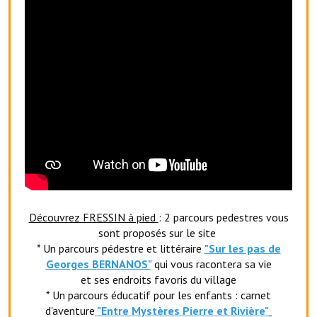
Village d'art
Les sculptures du village
Une église dans l'église
Fressin, cité verte et tourisme sportif
Le sentier de la Planquette
Fressin, lauréat village fleuri
Le sentier de découverte du village
Découvrez FRESSIN à pied
: 2 parcours pedestres vous
Les foulées Fressinoises
sont proposés sur le site
* Un parcours pédestre et littéraire
"Sur les pas de
Le parcours cyclo le soleil de satan
Georges BERNANOS"
qui vous racontera sa vie
et ses endroits favoris du village
Acteurs du tourisme
* Un parcours éducatif pour les enfants : carnet
d'aventure
"Entr
e Mystères Pierre et Rivière"
Les étangs de Fressin