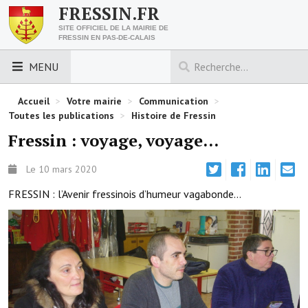
FRESSIN.FR
SITE OFFICIEL DE LA MAIRIE DE
FRESSIN EN PAS-DE-CALAIS
MENU
LES ESSENTIELS
Accueil
>
Votre mairie
>
Communication
>
Toutes les publications
>
Histoire de Fressin
Découvrez Fressin
Fressin : voyage, voyage...
Venir à Fressin
Le 10 mars 2020
Urbanisme
FRESSIN : l’Avenir fressinois d’humeur vagabonde…
Nous contacter
Horaires de la mairie
Les foulées fressinoises
ACCÈS RAPIDE