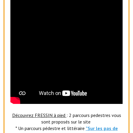
Le foyer rural
Le club de l'amitié
Le comité des fêtes
L'association Avotra-France
Le foyer de la Planquette
L'association des anciens combattants
L'association des anciens sapeurs-pompiers volontaires
Village sportif
L'US Crequy Fressin
Découvrez FRESSIN à pied
: 2 parcours pedestres vous
La société de chasse
sont proposés sur le site
* Un parcours pédestre et littéraire
"Sur les pas de
La société de pêche