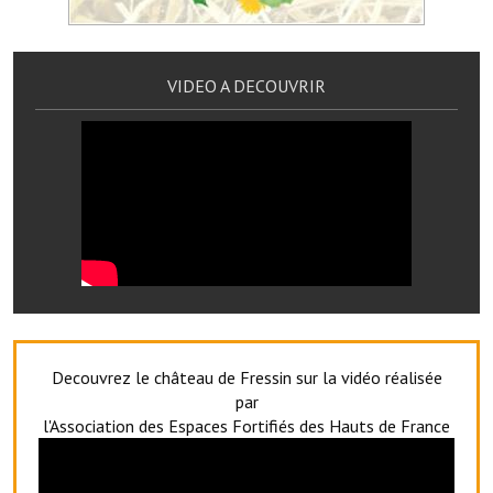
Artisans
Agents immobiliers
VIDEO A DECOUVRIR
Réserver une salle
Salle Georges Delépine
Maison des services et des associations fressinoises
VILLE ACTIVE
Village culturel
La société musicale de l'Avenir Fressinois
Decouvrez le château de Fressin sur la vidéo réalisée
La troupe théâtrale de l'Avenir Fressinois
par
l'Association des Espaces Fortifiés des Hauts de France
Les Amis du Patrimoine
L'association du château