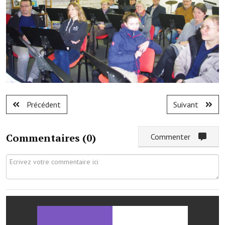
Les réseaux partenaires
L'association des maires
L'office de tourisme
Le conseil départemental
VILLE PRATIQUE
Précédent
Suivant
Services publics intercommunaux
Affaires scolaires, CCAS
Commentaires (
0
)
Commenter
Eaux, assainissement
France services
France Renov
Déchets ménagers, tri sélectif, encombrants