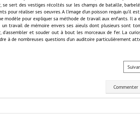
r, se sert des vestiges récoltés sur les champs de bataille, barbelé
s pour réaliser ses oeuvres. A l'image d'un poisson requin qu'il est
me modèle pour expliquer sa méthode de travail aux enfants. Il a 
 un travail de mémoire envers ses aïeuls dont plusieurs sont t
r, d'assembler et souder out à bout les morceaux de fer. La curio
ndre à de nombreuses questions d'un auditoire particulièrement att
Suiva
C