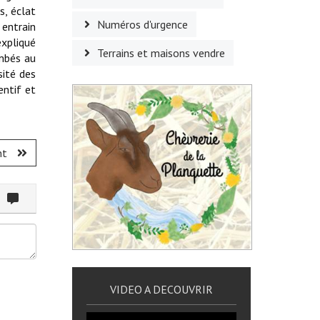
s, éclat
Numéros d'urgence
 entrain
expliqué
Terrains et maisons vendre
ombés au
sité des
entif et
nt
ommenter
VIDEO A DECOUVRIR