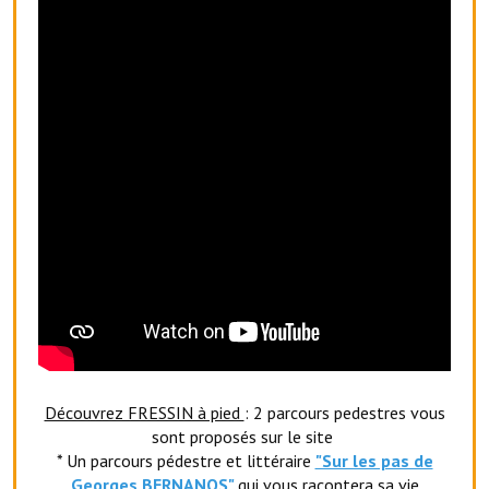
Le foyer rural
Le club de l'amitié
Le comité des fêtes
L'association Avotra-France
Le foyer de la Planquette
L'association des anciens combattants
L'association des anciens sapeurs-pompiers volontaires
Village sportif
L'US Crequy Fressin
Découvrez FRESSIN à pied
: 2 parcours pedestres vous
La société de chasse
sont proposés sur le site
* Un parcours pédestre et littéraire
"Sur les pas de
La société de pêche
Georges BERNANOS"
qui vous racontera sa vie