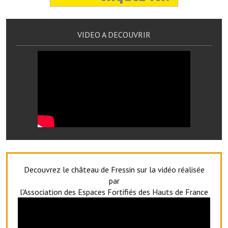
Artisans
Agents immobiliers
VIDEO A DECOUVRIR
Réserver une salle
Salle Georges Delépine
Maison des services et des associations fressinoises
VILLE ACTIVE
Village culturel
La société musicale de l'Avenir Fressinois
Decouvrez le château de Fressin sur la vidéo réalisée
La troupe théâtrale de l'Avenir Fressinois
par
l'Association des Espaces Fortifiés des Hauts de France
Les Amis du Patrimoine
L'association du château