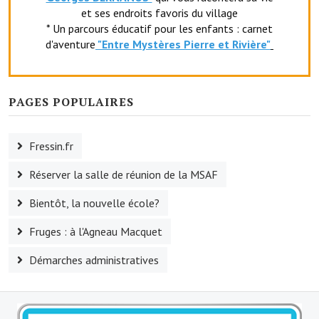
et ses endroits favoris du village
Le sport au foyer rural
* Un parcours éducatif pour les enfants : carnet
d'aventure
"Entr
e Mystères Pierre et Rivière"
Les foulées Fressinoises
Fêtes et manifestations
PAGES POPULAIRES
Le calendrier annuel
Liste et coordonnées des associations
Fressin.fr
TOURISME, PATRIMOINE
Réserver la salle de réunion de la MSAF
Fressin, ville d'histoire
Bientôt, la nouvelle école?
L'église
Fruges : à l'Agneau Macquet
Les panneaux du patrimoine
Démarches administratives
Le château
Georges Bernanos