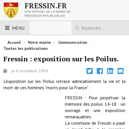
FRESSIN.FR
SITE OFFICIEL DE LA MAIRIE DE
FRESSIN EN PAS-DE-CALAIS
MENU
LES ESSENTIELS
Accueil
>
Votre mairie
>
Communication
>
Toutes les publications
Découvrez Fressin
Fressin : exposition sur les Poilus.
Venir à Fressin
Le 8 novembre 2004
Urbanisme
L'exposition sur les Poilus retrace admirablement la vie et la
mort de ces hommes "morts pour la France".
Nous contacter
FRESSIN : Pour perpétuer la
Horaires de la mairie
mémoire des poilus 14-18 : un
ouvrage et une exposition
Les foulées fressinoises
remarquables.
La commune de Fressin a payé
ACCÈS RAPIDE