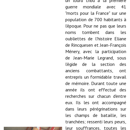
un lourd tribu à la première
guerre mondiale avec 41
Démarches administratives
"morts pour la France" sur une
population de 700 habitants à
Projets et travaux en cours
l'époque. Pour ne pas que leurs
noms tombent dans les
Fêtes et manifestations
oubliettes de l'histoire Eliane
de Rincquesen et Jean-François
Numéros d'urgence
Ménery, avec la participation
de Jean-Marie Legrand, sous
Terrains et maisons à vendre
l'égide de la section des
anciens combattants, ont
VOTRE MAIRIE
entrepris un formidable travail
de mémoire. Durant toute une
Elus et agents
année ils ont effectué des
recherches sur chacun d'entre
L'équipe municipale
eux. Ils les ont accompagné
dans leurs pérégrinations sur
Le personnel municipal
les champs de bataille, les
Les moyens financiers
tranchées; ressenti leurs peurs,
leur souffrances, toutes les