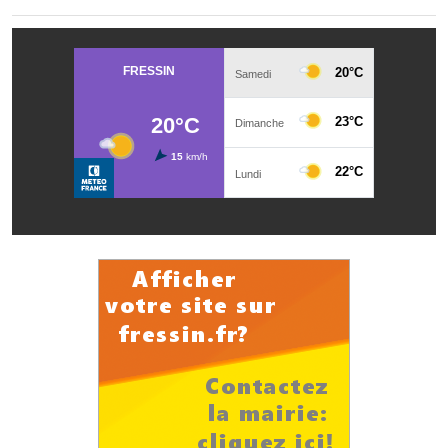
Services publics communaux
Démarches administratives
Urbanisme
Biens à louer
Terrains et maisons à vendre
Etablissements scolaires
Equipements sportifs
Bibliothèque
Commerçants, artisans
Commerces et professions libérales
Exploitants agricoles