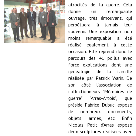
Note de synthèse financière
atrocités de la guerre. Cela
donne un remarquable
Rapport d'orientation budgétaire
ouvrage, très émouvant, qui
perpétuera à jamais leur
Actions et projets
souvenir. Une exposition non
moins remarquable a été
Projets et travaux en cours
réalisé également à cette
occasion. Elle reprend donc le
Procès verbaux des conseils municipaux
parcours des 41 poilus avec
Communication
force explications dont une
généalogie de la famille
Le bulletin municipal : Fressinfo & Le Fressinois
réalisée par Patrick Warin. De
son côté l'association de
Toutes les publications
collectionneurs "Mémoires de
guerre" "Arras-Artois", que
Le village dans l'intercommunalité
préside Fabrice Dubuc, expose
de nombreux documents,
Communauté de communes
objets, armes, etc. Enfin
Nicolas Petit d'Arras expose
Autres groupements
deux sculptures réalisées avec