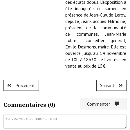
Les réseaux partenaires
des éclats d'obus. L'exposition a
été inaugurée ce samedi en
L'association des maires
présence de Jean-Claude Leroy,
député, Jean-Jacques Hilmoine,
L'office de tourisme
président de la communauté
de communes, Jean-Marie
Le conseil départemental
Lubret, conseiller général,
Emile Desmons, maire. Elle est
VILLE PRATIQUE
ouverte jusqu'au 14 novembre
de 10h à 18h30. Le livre est en
Services publics intercommunaux
vente au prix de 15€.
Affaires scolaires, CCAS
Précédent
Suivant
Eaux, assainissement
France services
Commentaires (
0
)
Commenter
France Renov
Déchets ménagers, tri sélectif, encombrants