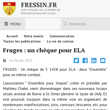
FRESSIN.FR
SITE OFFICIEL DE LA MAIRIE DE
FRESSIN EN PAS-DE-CALAIS
MENU
LES ESSENTIELS
Accueil
>
Votre mairie
>
Communication
>
Toutes les publications
>
La vie du canton
Découvrez Fressin
Fruges : un chèque pour ELA
Venir à Fressin
Le 26 juin 2012
Urbanisme
FRUGES : Un chèque de 5 142€ pour ELA : deux "Ensemble"
pour un même combat.
Nous contacter
L'association " Ensemble pour l'espoir", créée et présidée par
Horaires de la mairie
Mathieu Chabé, vient d'emménager dans ses nouveaux locaux
situés avenue de Rome à St Omer (derrière le lycée de l'AA). Et
Les foulées fressinoises
elle poursuit toujours dans la même voie en organisant de
nombreuses manifestations, loto, concours, brocante, etc. pour
ACCÈS RAPIDE