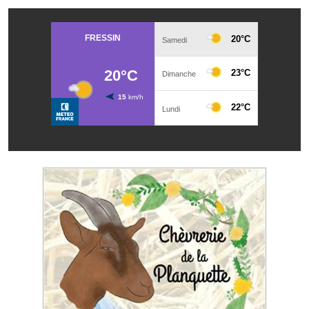
Services publics communaux
Démarches administratives
Urbanisme
Biens à louer
Terrains et maisons à vendre
Etablissements scolaires
Equipements sportifs
Bibliothèque
Commerçants, artisans
Commerces et professions libérales
Exploitants agricoles