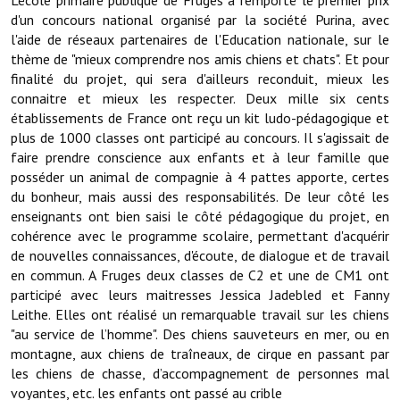
Note de synthèse financière
d'un concours national organisé par la société Purina, avec
l'aide de réseaux partenaires de l'Education nationale, sur le
Rapport d'orientation budgétaire
thème de "mieux comprendre nos amis chiens et chats". Et pour
finalité du projet, qui sera d'ailleurs reconduit, mieux les
Actions et projets
connaitre et mieux les respecter. Deux mille six cents
établissements de France ont reçu un kit ludo-pédagogique et
Projets et travaux en cours
plus de 1000 classes ont participé au concours. Il s'agissait de
Procès verbaux des conseils municipaux
faire prendre conscience aux enfants et à leur famille que
posséder un animal de compagnie à 4 pattes apporte, certes
Communication
du bonheur, mais aussi des responsabilités. De leur côté les
enseignants ont bien saisi le côté pédagogique du projet, en
Le bulletin municipal : Fressinfo & Le Fressinois
cohérence avec le programme scolaire, permettant d'acquérir
de nouvelles connaissances, d'écoute, de dialogue et de travail
Toutes les publications
en commun. A Fruges deux classes de C2 et une de CM1 ont
participé avec leurs maitresses Jessica Jadebled et Fanny
Le village dans l'intercommunalité
Leithe. Elles ont réalisé un remarquable travail sur les chiens
"au service de l’homme". Des chiens sauveteurs en mer, ou en
Communauté de communes
montagne, aux chiens de traîneaux, de cirque en passant par
Autres groupements
les chiens de chasse, d’accompagnement de personnes mal
voyantes, etc. les enfants ont passé au crible