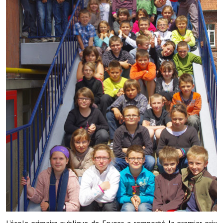
Démarches administratives
Projets et travaux en cours
Fêtes et manifestations
Numéros d'urgence
Terrains et maisons à vendre
VOTRE MAIRIE
Elus et agents
L'équipe municipale
Le personnel municipal
Les moyens financiers
L’école primaire publique de Fruges a remporté le premier prix