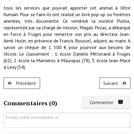
Les réseaux partenaires
tous les services que pouvait apporter cet animal à l'être
L'association des maires
humain. Pour se faire ils ont réalisé un livre pop-up ou fenêtres
animées, très documenté. Ce vendredi la société Purina,
L'office de tourisme
représentée par sa chargé de mission, Magali Pezas, a débarqué
en force à Fruges pour remettre son prix au directeur Jean-
Le conseil départemental
Aimé Hutin, en présence de Francis Roussel, adjoint au maire. A
savoir un chèque de 1 500 € pour pourvoir aux besoins de
VILLE PRATIQUE
l'école. Le classement : 1. école Danièle Mitterand à Fruges
(62), 2. école la Marnières à Maurepas (78), 3. école Jean-Macé
Services publics intercommunaux
à Lexy (54).
Affaires scolaires, CCAS
Précédent
Suivant
Eaux, assainissement
Commentaires (
0
)
Commenter
France services
France Renov
Déchets ménagers, tri sélectif, encombrants