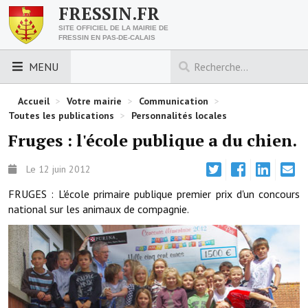
FRESSIN.FR
SITE OFFICIEL DE LA MAIRIE DE
FRESSIN EN PAS-DE-CALAIS
MENU
LES ESSENTIELS
Accueil
>
Votre mairie
>
Communication
>
Toutes les publications
>
Personnalités locales
Découvrez Fressin
Fruges : l'école publique a du chien.
Venir à Fressin
Le 12 juin 2012
Urbanisme
FRUGES : L'école primaire publique premier prix d'un concours
national sur les animaux de compagnie.
Nous contacter
Horaires de la mairie
Les foulées fressinoises
ACCÈS RAPIDE