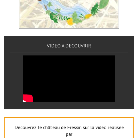
Artisans
Agents immobiliers
Réserver une salle
Salle Georges Delépine
VIDEO A DECOUVRIR
Maison des services et des associations fressinoises
VILLE ACTIVE
Village culturel
La société musicale de l'Avenir Fressinois
La troupe théâtrale de l'Avenir Fressinois
Les Amis du Patrimoine
Decouvrez le château de Fressin sur la vidéo réalisée
L'association du château
par