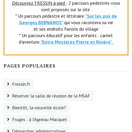
Découvrez FRESSIN à pied
: 2 parcours pedestres vous
Le sport au foyer rural
sont proposés sur le site
* Un parcours pédestre et littéraire
"Sur les pas de
Les foulées Fressinoises
Georges BERNANOS"
qui vous racontera sa vie
et ses endroits favoris du village
Fêtes et manifestations
* Un parcours éducatif pour les enfants : carnet
d'aventure
"Entr
e Mystères Pierre et Rivière"
Le calendrier annuel
Liste et coordonnées des associations
PAGES POPULAIRES
TOURISME, PATRIMOINE
Fressin, ville d'histoire
Fressin.fr
L'église
Réserver la salle de réunion de la MSAF
Les panneaux du patrimoine
Bientôt, la nouvelle école?
Le château
Fruges : à l'Agneau Macquet
Démarches administratives
Georges Bernanos