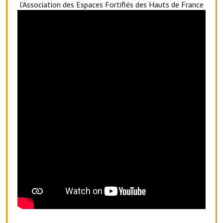
l'Association des Espaces Fortifiés des Hauts de France
Le foyer rural
Le club de l'amitié
Le comité des fêtes
L'association Avotra-France
Le foyer de la Planquette
L'association des anciens combattants
L'association des anciens sapeurs-pompiers volontaires
Village sportif
L'US Crequy Fressin
La société de chasse
La société de pêche