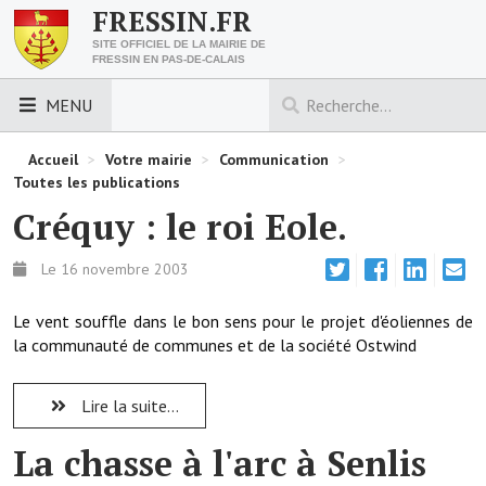
FRESSIN.FR
SITE OFFICIEL DE LA MAIRIE DE
FRESSIN EN PAS-DE-CALAIS
MENU
LES ESSENTIELS
Accueil
>
Votre mairie
>
Communication
>
Toutes les publications
Découvrez Fressin
Créquy : le roi Eole.
Venir à Fressin
Le 16 novembre 2003
Urbanisme
Le vent souffle dans le bon sens pour le projet d'éoliennes de
Nous contacter
la communauté de communes et de la société Ostwind
Horaires de la mairie
Lire la suite...
Les foulées fressinoises
La chasse à l'arc à Senlis
ACCÈS RAPIDE