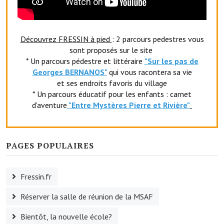
Artisans
Agents immobiliers
Découvrez FRESSIN à pied
: 2 parcours pedestres vous
Réserver une salle
sont proposés sur le site
* Un parcours pédestre et littéraire
"Sur les pas de
Salle Georges Delépine
Georges BERNANOS"
qui vous racontera sa vie
et ses endroits favoris du village
Maison des services et des associations fressinoises
* Un parcours éducatif pour les enfants : carnet
d'aventure
"Entr
e Mystères Pierre et Rivière"
VILLE ACTIVE
Village culturel
PAGES POPULAIRES
La société musicale de l'Avenir Fressinois
La troupe théâtrale de l'Avenir Fressinois
Fressin.fr
Réserver la salle de réunion de la MSAF
Les Amis du Patrimoine
Bientôt, la nouvelle école?
L'association du château