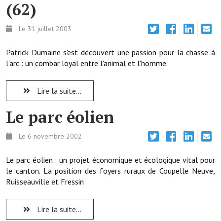
(62)
Démarches administratives
Le 31 juillet 2003
Projets et travaux en cours
Patrick Dumaine s'est découvert une passion pour la chasse à
Fêtes et manifestations
l'arc : un combar loyal entre l'animal et l'homme.
Numéros d'urgence
Lire la suite...
Terrains et maisons à vendre
Le parc éolien
VOTRE MAIRIE
Le 6 novembre 2002
Elus et agents
Le parc éolien : un projet économique et écologique vital pour
L'équipe municipale
le canton. La position des foyers ruraux de Coupelle Neuve,
Ruisseauville et Fressin
Le personnel municipal
Les moyens financiers
Lire la suite...