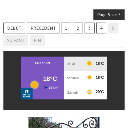
Note de synthèse financière
Page 5 sur 5
Rapport d'orientation budgétaire
Actions et projets
DÉBUT
PRÉCÉDENT
1
2
3
4
5
Projets et travaux en cours
SUIVANT
FIN
Procès verbaux des conseils municipaux
Communication
Le bulletin municipal : Fressinfo & Le Fressinois
Toutes les publications
Le village dans l'intercommunalité
Communauté de communes
Autres groupements