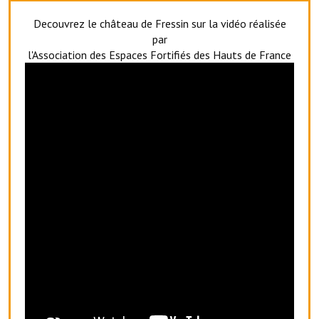
Services publics communaux
Decouvrez le château de Fressin sur la vidéo réalisée
par
Démarches administratives
l'Association des Espaces Fortifiés des Hauts de France
Urbanisme
Biens à louer
Terrains et maisons à vendre
Etablissements scolaires
Equipements sportifs
Bibliothèque
Commerçants, artisans
Commerces et professions libérales
Exploitants agricoles