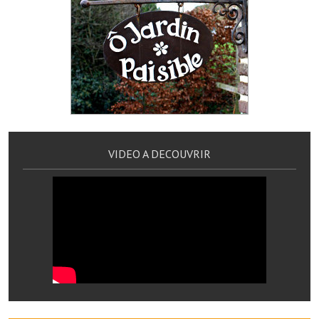
Les réseaux partenaires
L'association des maires
L'office de tourisme
Le conseil départemental
VILLE PRATIQUE
VIDEO A DECOUVRIR
Services publics intercommunaux
Affaires scolaires, CCAS
Eaux, assainissement
France services
France Renov
Déchets ménagers, tri sélectif, encombrants