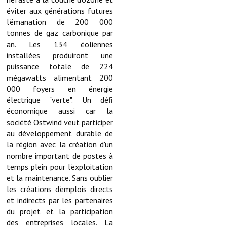
Services publics communaux
éviter aux générations futures
l'émanation de 200 000
Démarches administratives
tonnes de gaz carbonique par
an. Les 134 éoliennes
Urbanisme
installées produiront une
puissance totale de 224
Biens à louer
mégawatts alimentant 200
000 foyers en énergie
Terrains et maisons à vendre
électrique "verte". Un défi
économique aussi car la
Etablissements scolaires
société Ostwind veut participer
Equipements sportifs
au développement durable de
la région avec la création d'un
Bibliothèque
nombre important de postes à
temps plein pour l'exploitation
Commerçants, artisans
et la maintenance. Sans oublier
les créations d'emplois directs
Commerces et professions libérales
et indirects par les partenaires
du projet et la participation
Exploitants agricoles
des entreprises locales. La