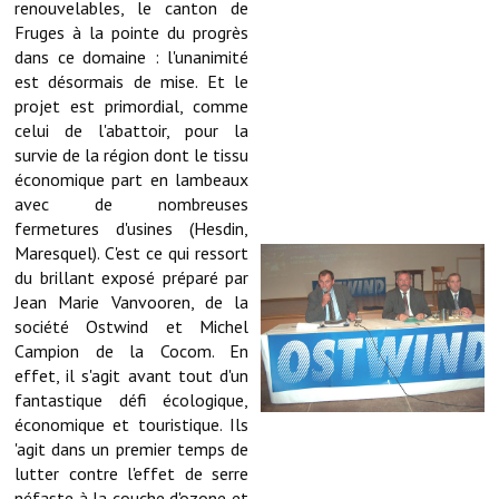
renouvelables, le canton de
Les réseaux partenaires
Fruges à la pointe du progrès
L'association des maires
dans ce domaine : l'unanimité
est désormais de mise. Et le
L'office de tourisme
projet est primordial, comme
celui de l'abattoir, pour la
Le conseil départemental
survie de la région dont le tissu
économique part en lambeaux
VILLE PRATIQUE
avec de nombreuses
fermetures d'usines (Hesdin,
Services publics intercommunaux
Maresquel). C'est ce qui ressort
du brillant exposé préparé par
Affaires scolaires, CCAS
Jean Marie Vanvooren, de la
société Ostwind et Michel
Eaux, assainissement
Campion de la Cocom. En
effet, il s'agit avant tout d'un
France services
fantastique défi écologique,
économique et touristique. Ils
France Renov
'agit dans un premier temps de
lutter contre l'effet de serre
Déchets ménagers, tri sélectif, encombrants
néfaste à la couche d'ozone et