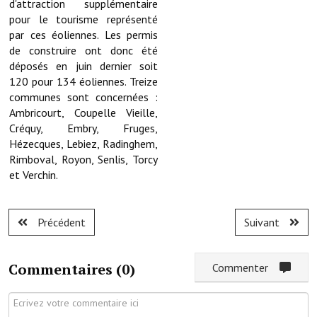
d'attraction supplémentaire
pour le tourisme représenté
Le foyer rural
par ces éoliennes. Les permis
Le club de l'amitié
de construire ont donc été
déposés en juin dernier soit
Le comité des fêtes
120 pour 134 éoliennes. Treize
communes sont concernées :
L'association Avotra-France
Ambricourt, Coupelle Vieille,
Créquy, Embry, Fruges,
Le foyer de la Planquette
Hézecques, Lebiez, Radinghem,
Rimboval, Royon, Senlis, Torcy
L'association des anciens combattants
et Verchin.
L'association des anciens sapeurs-pompiers volontaires
Village sportif
Précédent
Suivant
L'US Crequy Fressin
Commentaires (
0
)
Commenter
La société de chasse
La société de pêche