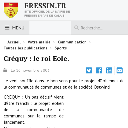
FRESSIN.FR
SITE OFFICIEL DE LA MAIRIE DE
FRESSIN EN PAS-DE-CALAIS
MENU
LES ESSENTIELS
Accueil
>
Votre mairie
>
Communication
>
Toutes les publications
>
Sports
Découvrez Fressin
Créquy : le roi Eole.
Venir à Fressin
Le 16 novembre 2003
Urbanisme
Le vent souffle dans le bon sens pour le projet d'éoliennes de
la communauté de communes et de la société Ostwind
Nous contacter
CREQUY : Un pas décisif vient
Horaires de la mairie
d'être franchi : le projet éolien
de la communauté de
Les foulées fressinoises
communes sur la rampe de
lancement.
ACCÈS RAPIDE