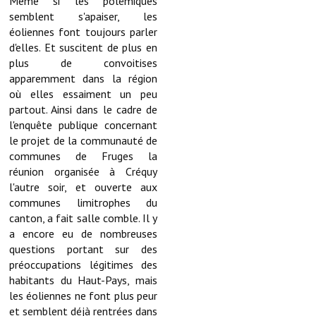
Même si les polémiques
semblent s'apaiser, les
Démarches administratives
éoliennes font toujours parler
d'elles. Et suscitent de plus en
Projets et travaux en cours
plus de convoitises
apparemment dans la région
Fêtes et manifestations
où elles essaiment un peu
partout. Ainsi dans le cadre de
Numéros d'urgence
l'enquête publique concernant
le projet de la communauté de
Terrains et maisons à vendre
communes de Fruges la
réunion organisée à Créquy
VOTRE MAIRIE
l'autre soir, et ouverte aux
communes limitrophes du
Elus et agents
canton, a fait salle comble. Il y
a encore eu de nombreuses
L'équipe municipale
questions portant sur des
préoccupations légitimes des
Le personnel municipal
habitants du Haut-Pays, mais
les éoliennes ne font plus peur
Les moyens financiers
et semblent déjà rentrées dans