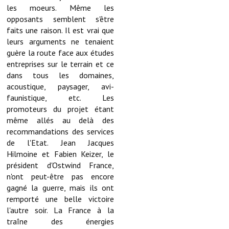
Note de synthèse financière
les moeurs. Même les
opposants semblent s'être
Rapport d'orientation budgétaire
faits une raison. Il est vrai que
leurs arguments ne tenaient
Actions et projets
guère la route face aux études
entreprises sur le terrain et ce
Projets et travaux en cours
dans tous les domaines,
acoustique, paysager, avi-
Procès verbaux des conseils municipaux
faunistique, etc. Les
promoteurs du projet étant
Communication
même allés au delà des
Le bulletin municipal : Fressinfo & Le Fressinois
recommandations des services
de l'Etat. Jean Jacques
Toutes les publications
Hilmoine et Fabien Keizer, le
président d'Ostwind France,
Le village dans l'intercommunalité
n'ont peut-être pas encore
gagné la guerre, mais ils ont
Communauté de communes
remporté une belle victoire
l'autre soir. La France à la
Autres groupements
traîne des énergies