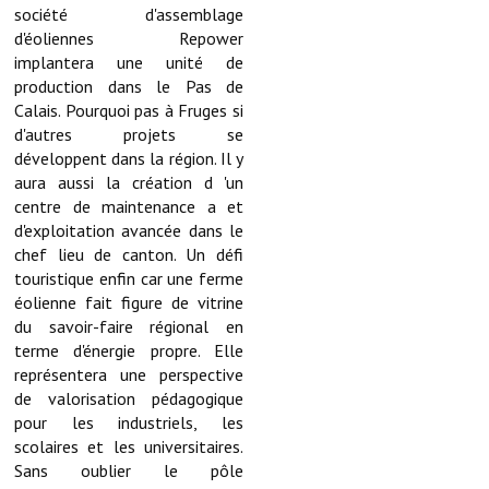
société d'assemblage
Artisans
d'éoliennes Repower
implantera une unité de
Agents immobiliers
production dans le Pas de
Réserver une salle
Calais. Pourquoi pas à Fruges si
d'autres projets se
Salle Georges Delépine
développent dans la région. Il y
aura aussi la création d 'un
Maison des services et des associations fressinoises
centre de maintenance a et
d'exploitation avancée dans le
VILLE ACTIVE
chef lieu de canton. Un défi
touristique enfin car une ferme
Village culturel
éolienne fait figure de vitrine
du savoir-faire régional en
La société musicale de l'Avenir Fressinois
terme d'énergie propre. Elle
représentera une perspective
La troupe théâtrale de l'Avenir Fressinois
de valorisation pédagogique
pour les industriels, les
Les Amis du Patrimoine
scolaires et les universitaires.
Sans oublier le pôle
L'association du château