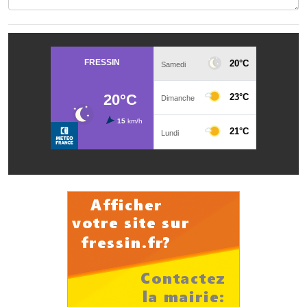
Le sport au foyer rural
Les foulées Fressinoises
Fêtes et manifestations
Le calendrier annuel
Liste et coordonnées des associations
TOURISME, PATRIMOINE
Fressin, ville d'histoire
L'église
Les panneaux du patrimoine
Le château
Georges Bernanos