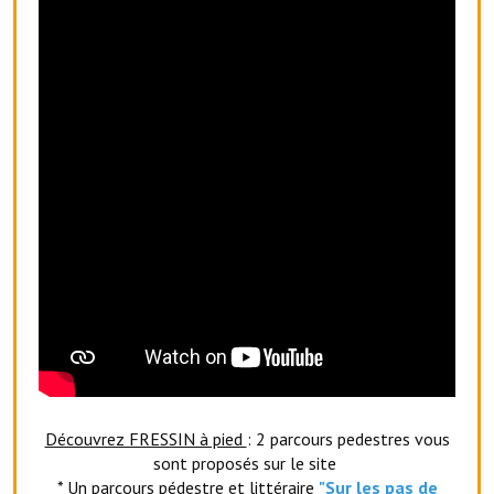
O' jardin paisible
Les gites ruraux
L'office du tourisme
La chèvrerie de la Planquette
Découvrez FRESSIN à pied
: 2 parcours pedestres vous
sont proposés sur le site
* Un parcours pédestre et littéraire
"Sur les pas de