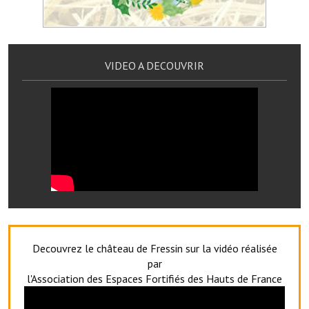
Le foyer rural
Le club de l'amitié
VIDEO A DECOUVRIR
Le comité des fêtes
L'association Avotra-France
Le foyer de la Planquette
L'association des anciens combattants
L'association des anciens sapeurs-pompiers volontaires
Village sportif
L'US Crequy Fressin
Decouvrez le château de Fressin sur la vidéo réalisée
par
La société de chasse
l'Association des Espaces Fortifiés des Hauts de France
La société de pêche