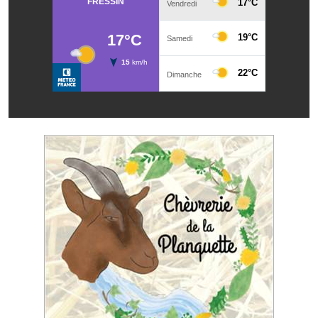
Artisans
Agents immobiliers
Réserver une salle
Salle Georges Delépine
Maison des services et des associations fressinoises
VILLE ACTIVE
Village culturel
La société musicale de l'Avenir Fressinois
La troupe théâtrale de l'Avenir Fressinois
Les Amis du Patrimoine
L'association du château