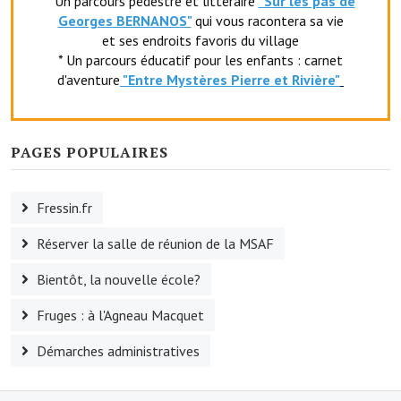
* Un parcours pédestre et littéraire
"Sur les pas de
Georges BERNANOS"
qui vous racontera sa vie
Village d'art
et ses endroits favoris du village
* Un parcours éducatif pour les enfants : carnet
Les sculptures du village
d'aventure
"Entr
e Mystères Pierre et Rivière"
Une église dans l'église
Fressin, cité verte et tourisme sportif
PAGES POPULAIRES
Le sentier de la Planquette
Fressin.fr
Fressin, lauréat village fleuri
Réserver la salle de réunion de la MSAF
Le sentier de découverte du village
Bientôt, la nouvelle école?
Les foulées Fressinoises
Fruges : à l'Agneau Macquet
Le parcours cyclo le soleil de satan
Démarches administratives
Acteurs du tourisme
Les étangs de Fressin