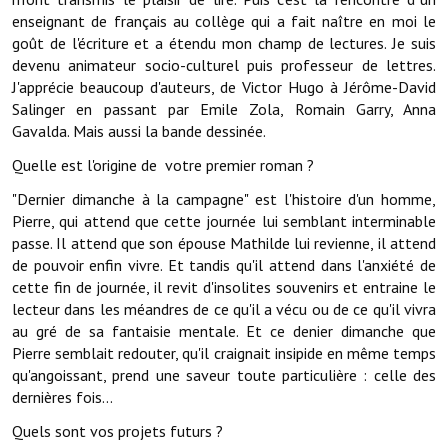
Les réseaux partenaires
enseignant de français au collège qui a fait naître en moi le
goût de l'écriture et a étendu mon champ de lectures. Je suis
L'association des maires
devenu animateur socio-culturel puis professeur de lettres.
J'apprécie beaucoup d'auteurs, de Victor Hugo à Jérôme-David
L'office de tourisme
Salinger en passant par Emile Zola, Romain Garry, Anna
Le conseil départemental
Gavalda. Mais aussi la bande dessinée.
Quelle est l'origine de votre premier roman ?
VILLE PRATIQUE
"Dernier dimanche à la campagne" est l'histoire d'un homme,
Pierre, qui attend que cette journée lui semblant interminable
Services publics intercommunaux
passe. Il attend que son épouse Mathilde lui revienne, il attend
Affaires scolaires, CCAS
de pouvoir enfin vivre. Et tandis qu'il attend dans l'anxiété de
cette fin de journée, il revit d'insolites souvenirs et entraine le
Eaux, assainissement
lecteur dans les méandres de ce qu'il a vécu ou de ce qu'il vivra
au gré de sa fantaisie mentale. Et ce denier dimanche que
France services
Pierre semblait redouter, qu'il craignait insipide en même temps
qu'angoissant, prend une saveur toute particulière : celle des
France Renov
dernières fois...
Déchets ménagers, tri sélectif, encombrants
Quels sont vos projets futurs ?