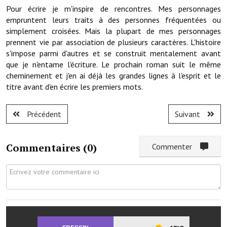
Pour écrire je m'inspire de rencontres. Mes personnages
Services publics communaux
empruntent leurs traits à des personnes fréquentées ou
Démarches administratives
simplement croisées. Mais la plupart de mes personnages
prennent vie par association de plusieurs caractères. L'histoire
Urbanisme
s'impose parmi d'autres et se construit mentalement avant
que je n'entame l'écriture. Le prochain roman suit le même
Biens à louer
cheminement et j'en ai déjà les grandes lignes à l'esprit et le
titre avant d'en écrire les premiers mots.
Terrains et maisons à vendre
Etablissements scolaires
Précédent
Suivant
Equipements sportifs
Commentaires (
0
)
Commenter
Bibliothèque
Commerçants, artisans
Commerces et professions libérales
Exploitants agricoles