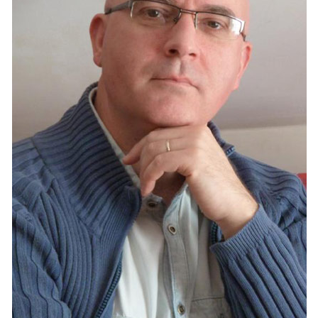
Démarches administratives
Projets et travaux en cours
Fêtes et manifestations
Numéros d'urgence
Terrains et maisons à vendre
VOTRE MAIRIE
Elus et agents
L'équipe municipale
Le personnel municipal
Les moyens financiers