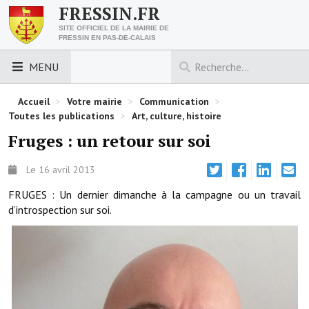
FRESSIN.FR
SITE OFFICIEL DE LA MAIRIE DE
FRESSIN EN PAS-DE-CALAIS
MENU
LES ESSENTIELS
Accueil
>
Votre mairie
>
Communication
>
Toutes les publications
>
Art, culture, histoire
Découvrez Fressin
Fruges : un retour sur soi
Venir à Fressin
Le 16 avril 2013
Urbanisme
FRUGES : Un dernier dimanche à la campagne ou un travail
d’introspection sur soi.
Nous contacter
Horaires de la mairie
Les foulées fressinoises
ACCÈS RAPIDE