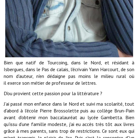
Note de synthèse financière
Rapport d'orientation budgétaire
Actions et projets
Projets et travaux en cours
Procès verbaux des conseils municipaux
Bien que natif de Tourcoing, dans le Nord, et résidant à
Communication
Isbergues, dans le Pas de calais, l'écrivain Yann Harcourt, de son
nom d'auteur, n'en dédaigne pas moins le milieu rural où
Le bulletin municipal : Fressinfo & Le Fressinois
il exerce son métier de professeur de lettres.
Toutes les publications
D'ou provient cette passion pour la littérature ?
Le village dans l'intercommunalité
J'ai passé mon enfance dans le Nord et suivi ma scolarité, tout
d'abord à l'école Pierre Brossolette puis au collège Brun-Pain
Communauté de communes
avant d'obtenir mon baccalauréat au lycée Gambetta. Bien
qu'issu d’une famille modeste, j'ai eu accès très tôt aux livres
Autres groupements
grâce à mes parents, sans trop de restrictions. Ce sont eux qui
m'ont transmis le plaisir de lire. Puis c'est la rencontre d''un