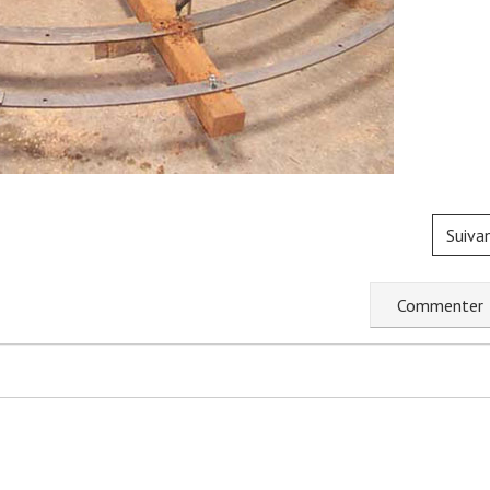
Suiva
C