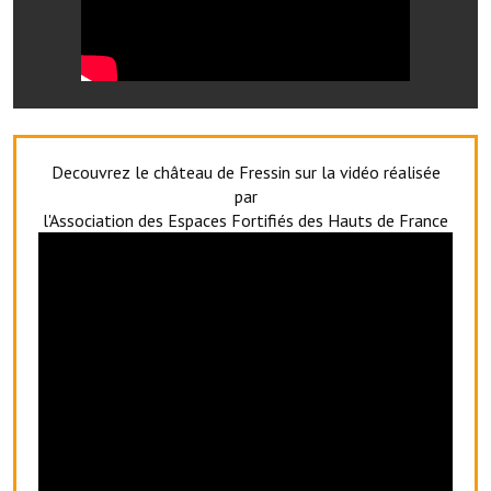
Services publics communaux
Démarches administratives
Urbanisme
Biens à louer
Decouvrez le château de Fressin sur la vidéo réalisée
par
Terrains et maisons à vendre
l'Association des Espaces Fortifiés des Hauts de France
Etablissements scolaires
Equipements sportifs
Bibliothèque
Commerçants, artisans
Commerces et professions libérales
Exploitants agricoles