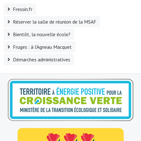
Le foyer rural
Fressin.fr
Le club de l'amitié
Réserver la salle de réunion de la MSAF
Bientôt, la nouvelle école?
Le comité des fêtes
Fruges : à l'Agneau Macquet
L'association Avotra-France
Démarches administratives
Le foyer de la Planquette
L'association des anciens combattants
L'association des anciens sapeurs-pompiers volontaires
Village sportif
L'US Crequy Fressin
La société de chasse
La société de pêche