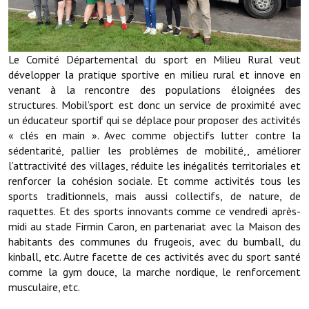
Démarches administratives
Projets et travaux en cours
Le Comité Départemental du sport en Milieu Rural veut
développer la pratique sportive en milieu rural et innove en
Fêtes et manifestations
venant à la rencontre des populations éloignées des
structures. Mobil’sport est donc un service de proximité avec
Numéros d'urgence
un éducateur sportif qui se déplace pour proposer des activités
« clés en main ». Avec comme objectifs lutter contre la
Terrains et maisons à vendre
sédentarité, pallier les problèmes de mobilité,, améliorer
l’attractivité des villages, réduite les inégalités territoriales et
VOTRE MAIRIE
renforcer la cohésion sociale. Et comme activités tous les
sports traditionnels, mais aussi collectifs, de nature, de
Elus et agents
raquettes. Et des sports innovants comme ce vendredi après-
midi au stade Firmin Caron, en partenariat avec la Maison des
L'équipe municipale
habitants des communes du frugeois, avec du bumball, du
kinball, etc. Autre facette de ces activités avec du sport santé
Le personnel municipal
comme la gym douce, la marche nordique, le renforcement
musculaire, etc.
Les moyens financiers