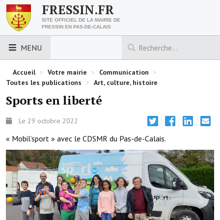
FRESSIN.FR
SITE OFFICIEL DE LA MAIRIE DE
FRESSIN EN PAS-DE-CALAIS
MENU
LES ESSENTIELS
Accueil
>
Votre mairie
>
Communication
>
Toutes les publications
>
Art, culture, histoire
Découvrez Fressin
Sports en liberté
Venir à Fressin
Le 29 octobre 2022
Urbanisme
« Mobil’sport » avec le CDSMR du Pas-de-Calais.
Nous contacter
Horaires de la mairie
Les foulées fressinoises
ACCÈS RAPIDE