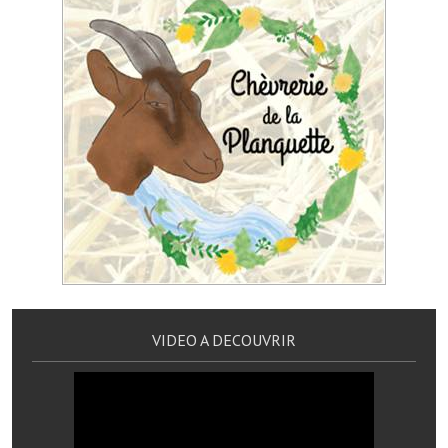
Les réseaux partenaires
L'association des maires
L'office de tourisme
Le conseil départemental
VILLE PRATIQUE
Services publics intercommunaux
Affaires scolaires, CCAS
Eaux, assainissement
VIDEO A DECOUVRIR
France services
France Renov
Déchets ménagers, tri sélectif, encombrants