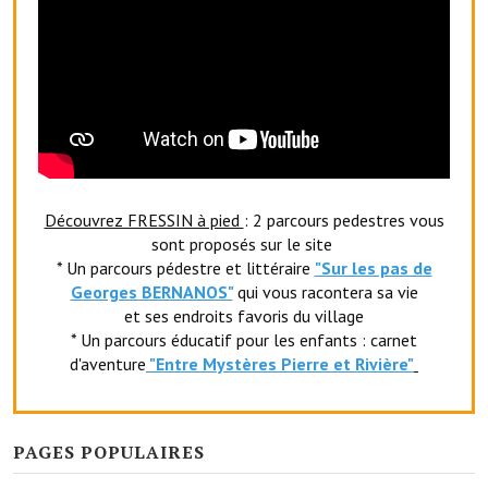
Artisans
Agents immobiliers
Réserver une salle
Salle Georges Delépine
Maison des services et des associations fressinoises
Découvrez FRESSIN à pied
: 2 parcours pedestres vous
VILLE ACTIVE
sont proposés sur le site
* Un parcours pédestre et littéraire
"Sur les pas de
Georges BERNANOS"
qui vous racontera sa vie
Village culturel
et ses endroits favoris du village
La société musicale de l'Avenir Fressinois
* Un parcours éducatif pour les enfants : carnet
d'aventure
"Entr
e Mystères Pierre et Rivière"
La troupe théâtrale de l'Avenir Fressinois
Les Amis du Patrimoine
PAGES POPULAIRES
L'association du château