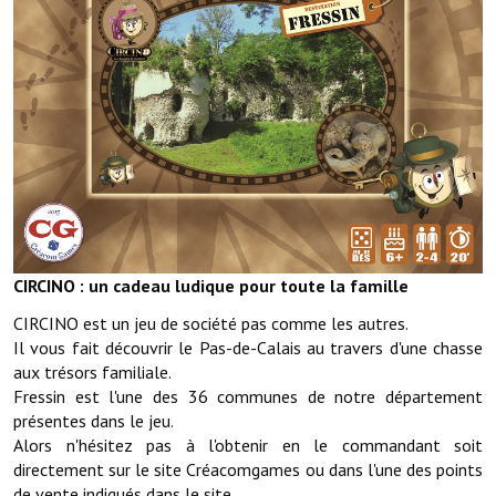
Démarches administratives
Projets et travaux en cours
Fêtes et manifestations
Numéros d'urgence
Terrains et maisons à vendre
VOTRE MAIRIE
CIRCINO : un cadeau ludique pour toute la famille
CIRCINO est un jeu de société pas comme les autres.
Elus et agents
Il vous fait découvrir le Pas-de-Calais au travers d'une chasse
aux trésors familiale.
L'équipe municipale
Fressin est l'une des 36 communes de notre département
Le personnel municipal
présentes dans le jeu.
Alors n'hésitez pas à l'obtenir en le commandant soit
Les moyens financiers
directement sur le site Créacomgames ou dans l'une des points
de vente indiqués dans le site.