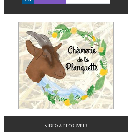
Les réseaux partenaires
L'association des maires
L'office de tourisme
Le conseil départemental
VILLE PRATIQUE
Services publics intercommunaux
Affaires scolaires, CCAS
Eaux, assainissement
France services
France Renov
Déchets ménagers, tri sélectif, encombrants
VIDEO A DECOUVRIR