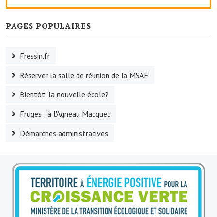
Le foyer rural
PAGES POPULAIRES
Le club de l'amitié
Le comité des fêtes
Fressin.fr
L'association Avotra-France
Réserver la salle de réunion de la MSAF
Le foyer de la Planquette
Bientôt, la nouvelle école?
L'association des anciens combattants
Fruges : à l'Agneau Macquet
L'association des anciens sapeurs-pompiers volontaires
Démarches administratives
Village sportif
L'US Crequy Fressin
La société de chasse
La société de pêche