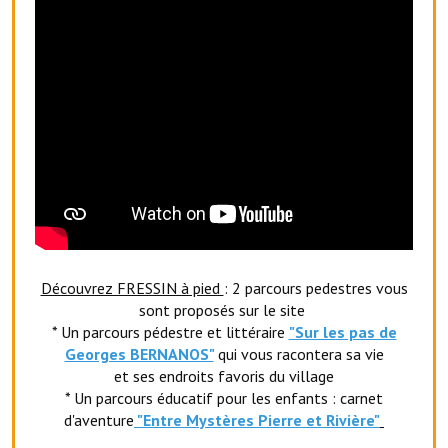
Artisans
Agents immobiliers
Réserver une salle
Salle Georges Delépine
Maison des services et des associations fressinoises
VILLE ACTIVE
Village culturel
Découvrez FRESSIN à pied
: 2 parcours pedestres vous
sont proposés sur le site
La société musicale de l'Avenir Fressinois
* Un parcours pédestre et littéraire
"Sur les pas de
La troupe théâtrale de l'Avenir Fressinois
Georges BERNANOS"
qui vous racontera sa vie
et ses endroits favoris du village
Les Amis du Patrimoine
* Un parcours éducatif pour les enfants : carnet
d'aventure
"Entr
e Mystères Pierre et Rivière"
L'association du château