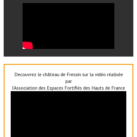
Services publics communaux
Démarches administratives
Urbanisme
Biens à louer
Terrains et maisons à vendre
Etablissements scolaires
Decouvrez le château de Fressin sur la vidéo réalisée
Equipements sportifs
par
l'Association des Espaces Fortifiés des Hauts de France
Bibliothèque
Commerçants, artisans
Commerces et professions libérales
Exploitants agricoles