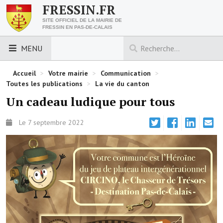
FRESSIN.FR
SITE OFFICIEL DE LA MAIRIE DE
FRESSIN EN PAS-DE-CALAIS
MENU
LES ESSENTIELS
Accueil
>
Votre mairie
>
Communication
>
Toutes les publications
>
La vie du canton
Découvrez Fressin
Un cadeau ludique pour tous
Venir à Fressin
Le 7 septembre 2022
Urbanisme
Nous contacter
Horaires de la mairie
Les foulées fressinoises
ACCÈS RAPIDE