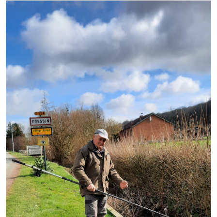
Démarches administratives
Projets et travaux en cours
Fêtes et manifestations
Numéros d'urgence
Terrains et maisons à vendre
VOTRE MAIRIE
Elus et agents
L'équipe municipale
Le personnel municipal
Les moyens financiers