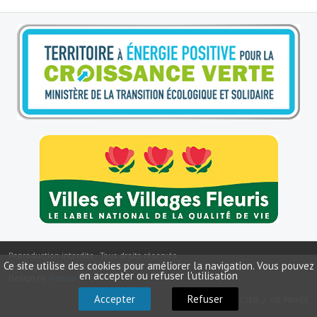
Le sport au foyer rural
Les foulées Fressinoises
Fêtes et manifestations
Le calendrier annuel
Liste et coordonnées des associations
TOURISME, PATRIMOINE
Fressin, ville d'histoire
L'église
Reproduction interdite - Tous droits réservés
Les panneaux du patrimoine
Ce site utilise des cookies pour améliorer la navigation. Vous pouvez
Copyright ©
2026
Mairie de Fressin
en accepter ou refuser l'utilisation
Design by
Halstar
Le château
Accepter
Refuser
NOUS CONTACTER
VIE PRIVÉE
Georges Bernanos