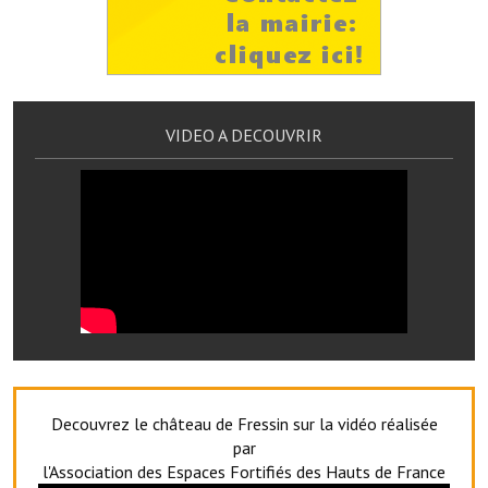
Services publics communaux
Démarches administratives
Urbanisme
VIDEO A DECOUVRIR
Biens à louer
Terrains et maisons à vendre
Etablissements scolaires
Equipements sportifs
Bibliothèque
Commerçants, artisans
Commerces et professions libérales
Decouvrez le château de Fressin sur la vidéo réalisée
par
Exploitants agricoles
l'Association des Espaces Fortifiés des Hauts de France