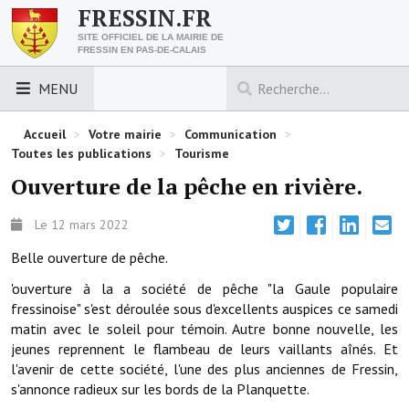
FRESSIN.FR
SITE OFFICIEL DE LA MAIRIE DE
FRESSIN EN PAS-DE-CALAIS
MENU
LES ESSENTIELS
Accueil
>
Votre mairie
>
Communication
>
Toutes les publications
>
Tourisme
Découvrez Fressin
Ouverture de la pêche en rivière.
Venir à Fressin
Le 12 mars 2022
Urbanisme
Belle ouverture de pêche.
'ouverture à la a société de pêche "la Gaule populaire
Nous contacter
fressinoise" s'est déroulée sous d'excellents auspices ce samedi
Horaires de la mairie
matin avec le soleil pour témoin. Autre bonne nouvelle, les
jeunes reprennent le flambeau de leurs vaillants aînés. Et
Les foulées fressinoises
l'avenir de cette société, l'une des plus anciennes de Fressin,
s'annonce radieux sur les bords de la Planquette.
ACCÈS RAPIDE