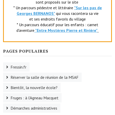
sont proposés sur le site
Le foyer rural
* Un parcours pédestre et littéraire
"Sur les pas de
Georges BERNANOS"
qui vous racontera sa vie
Le club de l'amitié
et ses endroits favoris du village
* Un parcours éducatif pour les enfants : carnet
Le comité des fêtes
d'aventure
"Entr
e Mystères Pierre et Rivière"
L'association Avotra-France
Le foyer de la Planquette
PAGES POPULAIRES
L'association des anciens combattants
Fressin.fr
L'association des anciens sapeurs-pompiers volontaires
Réserver la salle de réunion de la MSAF
Village sportif
Bientôt, la nouvelle école?
L'US Crequy Fressin
Fruges : à l'Agneau Macquet
La société de chasse
Démarches administratives
La société de pêche