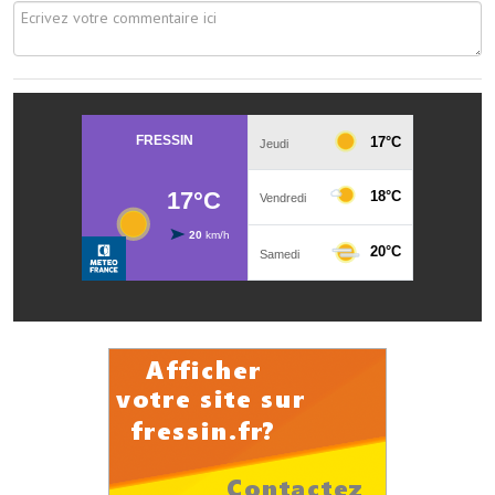
Les réseaux partenaires
L'association des maires
L'office de tourisme
Le conseil départemental
VILLE PRATIQUE
Services publics intercommunaux
Affaires scolaires, CCAS
Eaux, assainissement
France services
France Renov
Déchets ménagers, tri sélectif, encombrants