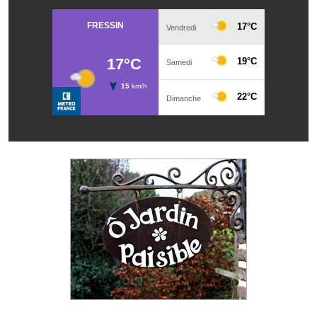
Note de synthèse financière
Rapport d'orientation budgétaire
Actions et projets
Projets et travaux en cours
Procès verbaux des conseils municipaux
Communication
Le bulletin municipal : Fressinfo & Le Fressinois
Toutes les publications
Le village dans l'intercommunalité
Communauté de communes
Autres groupements