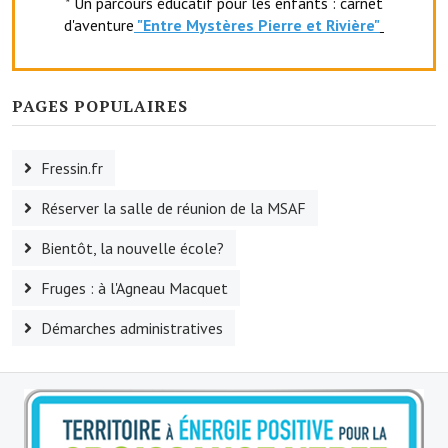
* Un parcours éducatif pour les enfants : carnet
Artisans
d'aventure
"Entr
e Mystères Pierre et Rivière"
Agents immobiliers
Réserver une salle
PAGES POPULAIRES
Salle Georges Delépine
Fressin.fr
Maison des services et des associations fressinoises
Réserver la salle de réunion de la MSAF
VILLE ACTIVE
Bientôt, la nouvelle école?
Village culturel
Fruges : à l'Agneau Macquet
La société musicale de l'Avenir Fressinois
Démarches administratives
La troupe théâtrale de l'Avenir Fressinois
Les Amis du Patrimoine
L'association du château