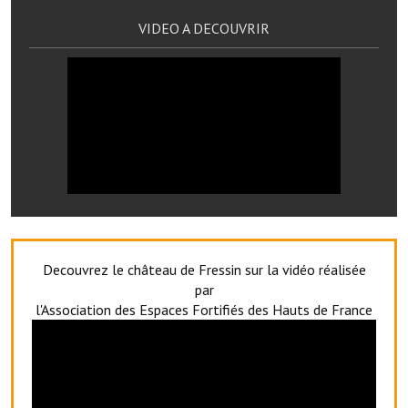
Les réseaux partenaires
VIDEO A DECOUVRIR
L'association des maires
L'office de tourisme
Le conseil départemental
VILLE PRATIQUE
Services publics intercommunaux
Affaires scolaires, CCAS
Decouvrez le château de Fressin sur la vidéo réalisée
Eaux, assainissement
par
l'Association des Espaces Fortifiés des Hauts de France
France services
France Renov
Déchets ménagers, tri sélectif, encombrants