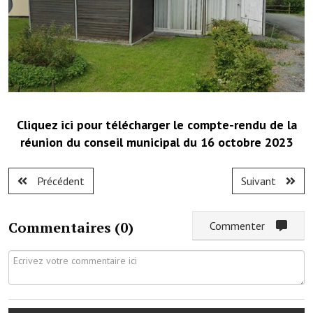
Démarches administratives
Projets et travaux en cours
Fêtes et manifestations
Numéros d'urgence
Cliquez ici pour télécharger le compte-rendu de la
réunion du conseil municipal du 16 octobre 2023
Terrains et maisons à vendre
VOTRE MAIRIE
Précédent
Suivant
Elus et agents
Commentaires (
0
)
Commenter
L'équipe municipale
Le personnel municipal
Les moyens financiers