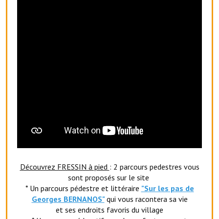
Services publics communaux
Démarches administratives
Urbanisme
Biens à louer
Terrains et maisons à vendre
Etablissements scolaires
Equipements sportifs
Bibliothèque
Découvrez FRESSIN à pied
: 2 parcours pedestres vous
Commerçants, artisans
sont proposés sur le site
Commerces et professions libérales
* Un parcours pédestre et littéraire
"Sur les pas de
Georges BERNANOS"
qui vous racontera sa vie
Exploitants agricoles
et ses endroits favoris du village