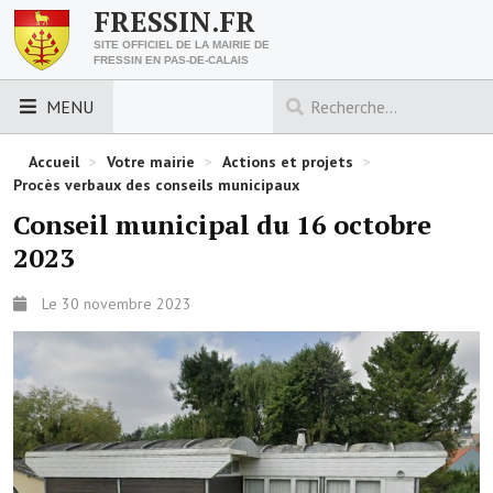
FRESSIN.FR
SITE OFFICIEL DE LA MAIRIE DE
FRESSIN EN PAS-DE-CALAIS
MENU
LES ESSENTIELS
Accueil
>
Votre mairie
>
Actions et projets
>
Procès verbaux des conseils municipaux
Découvrez Fressin
Conseil municipal du 16 octobre
2023
Venir à Fressin
Urbanisme
Le 30 novembre 2023
Nous contacter
Horaires de la mairie
Les foulées fressinoises
ACCÈS RAPIDE