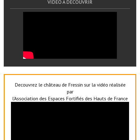
VIDEO A DECOUVRIR
Les réseaux partenaires
L'association des maires
L'office de tourisme
Le conseil départemental
VILLE PRATIQUE
Services publics intercommunaux
Affaires scolaires, CCAS
Decouvrez le château de Fressin sur la vidéo réalisée
par
Eaux, assainissement
l'Association des Espaces Fortifiés des Hauts de France
France services
France Renov
Déchets ménagers, tri sélectif, encombrants