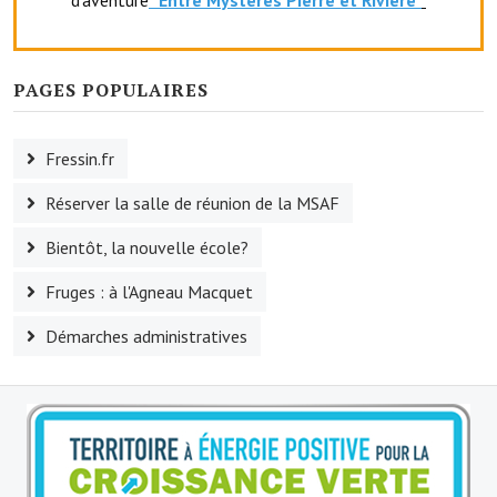
d'aventure
"Entr
e Mystères Pierre et Rivière"
Artisans
Agents immobiliers
PAGES POPULAIRES
Réserver une salle
Salle Georges Delépine
Fressin.fr
Maison des services et des associations fressinoises
Réserver la salle de réunion de la MSAF
VILLE ACTIVE
Bientôt, la nouvelle école?
Fruges : à l'Agneau Macquet
Village culturel
Démarches administratives
La société musicale de l'Avenir Fressinois
La troupe théâtrale de l'Avenir Fressinois
Les Amis du Patrimoine
L'association du château