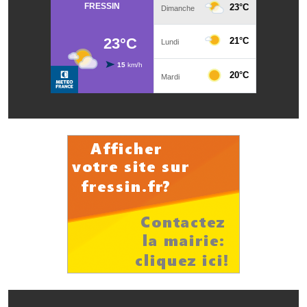
Note de synthèse financière
Rapport d'orientation budgétaire
Actions et projets
Projets et travaux en cours
Procès verbaux des conseils municipaux
Communication
Le bulletin municipal : Fressinfo & Le Fressinois
Toutes les publications
Le village dans l'intercommunalité
Communauté de communes
Autres groupements