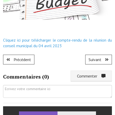
Démarches administratives
Projets et travaux en cours
Fêtes et manifestations
Cliquez ici pour télécharger le compte-rendu de la réunion du
Numéros d'urgence
conseil municipal du 04 avril 2023
Terrains et maisons à vendre
Précédent
Suivant
VOTRE MAIRIE
Commentaires (
0
)
Commenter
Elus et agents
L'équipe municipale
Le personnel municipal
Les moyens financiers