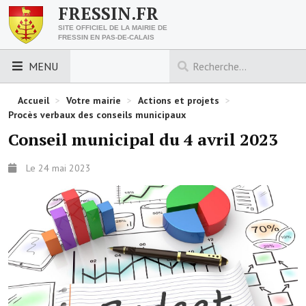
FRESSIN.FR
SITE OFFICIEL DE LA MAIRIE DE
FRESSIN EN PAS-DE-CALAIS
MENU
LES ESSENTIELS
Accueil
>
Votre mairie
>
Actions et projets
>
Procès verbaux des conseils municipaux
Découvrez Fressin
Conseil municipal du 4 avril 2023
Venir à Fressin
Le 24 mai 2023
Urbanisme
Nous contacter
Horaires de la mairie
Les foulées fressinoises
ACCÈS RAPIDE