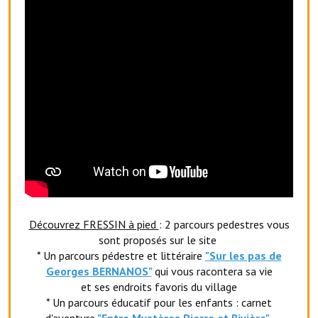
Services publics communaux
Démarches administratives
Urbanisme
Biens à louer
Terrains et maisons à vendre
Etablissements scolaires
Equipements sportifs
Bibliothèque
Découvrez FRESSIN à pied
: 2 parcours pedestres vous
sont proposés sur le site
Commerçants, artisans
* Un parcours pédestre et littéraire
"Sur les pas de
Georges BERNANOS"
qui vous racontera sa vie
Commerces et professions libérales
et ses endroits favoris du village
Exploitants agricoles
* Un parcours éducatif pour les enfants : carnet