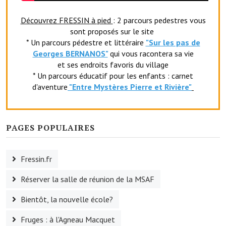
Artisans
Découvrez FRESSIN à pied
: 2 parcours pedestres vous
Agents immobiliers
sont proposés sur le site
* Un parcours pédestre et littéraire
"Sur les pas de
Réserver une salle
Georges BERNANOS"
qui vous racontera sa vie
et ses endroits favoris du village
Salle Georges Delépine
* Un parcours éducatif pour les enfants : carnet
d'aventure
"Entr
e Mystères Pierre et Rivière"
Maison des services et des associations fressinoises
VILLE ACTIVE
PAGES POPULAIRES
Village culturel
La société musicale de l'Avenir Fressinois
Fressin.fr
La troupe théâtrale de l'Avenir Fressinois
Réserver la salle de réunion de la MSAF
Les Amis du Patrimoine
Bientôt, la nouvelle école?
L'association du château
Fruges : à l'Agneau Macquet