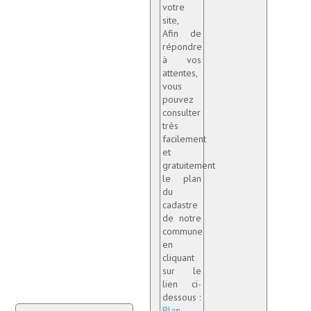
votre
site,
Démarches administratives
Afin de
répondre
Projets et travaux en cours
à vos
attentes,
Fêtes et manifestations
vous
pouvez
consulter
Numéros d'urgence
très
facilement
Terrains et maisons à vendre
et
gratuitement
VOTRE MAIRIE
le plan
du
cadastre
Elus et agents
de notre
commune
L'équipe municipale
en
cliquant
Le personnel municipal
sur le
lien ci-
Les moyens financiers
dessous :
Plan