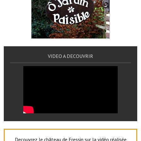
Les réseaux partenaires
L'association des maires
L'office de tourisme
Le conseil départemental
VILLE PRATIQUE
VIDEO A DECOUVRIR
Services publics intercommunaux
Affaires scolaires, CCAS
Eaux, assainissement
France services
France Renov
Déchets ménagers, tri sélectif, encombrants
Decouvrez le château de Fressin sur la vidéo réalisée