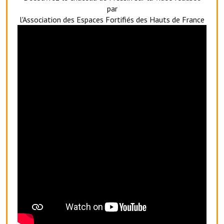
Services publics communaux
par
l'Association des Espaces Fortifiés des Hauts de France
Démarches administratives
Urbanisme
Biens à louer
Terrains et maisons à vendre
Etablissements scolaires
Equipements sportifs
Bibliothèque
Commerçants, artisans
Commerces et professions libérales
Exploitants agricoles