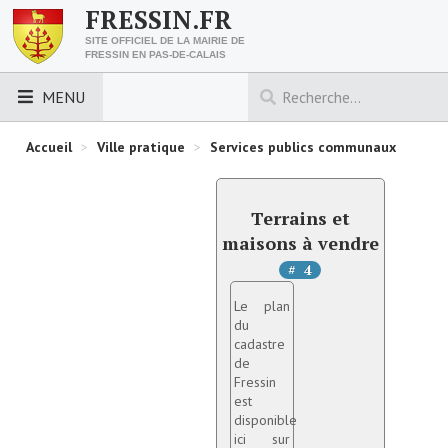
FRESSIN.FR
SITE OFFICIEL DE LA MAIRIE DE
FRESSIN EN PAS-DE-CALAIS
MENU
LES ESSENTIELS
Accueil
>
Ville pratique
>
Services publics communaux
Découvrez Fressin
Terrains et
Venir à Fressin
maisons à vendre
# 4
Urbanisme
Le plan
Nous contacter
du
cadastre
Horaires de la mairie
de
Fressin
Les foulées fressinoises
est
disponible
ici sur
ACCÈS RAPIDE