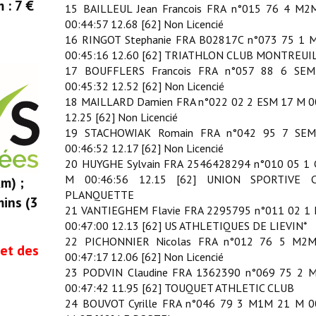
m : 7 €
15 BAILLEUL Jean Francois FRA n°015 76 4 M
00:44:57 12.68 [62] Non Licencié
16 RINGOT Stephanie FRA B02817C n°073 75 1 
00:45:16 12.60 [62] TRIATHLON CLUB MONTREUI
17 BOUFFLERS Francois FRA n°057 88 6 SE
00:45:32 12.52 [62] Non Licencié
18 MAILLARD Damien FRA n°022 02 2 ESM 17 M 0
12.25 [62] Non Licencié
19 STACHOWIAK Romain FRA n°042 95 7 SE
00:46:52 12.17 [62] Non Licencié
20 HUYGHE Sylvain FRA 2546428294 n°010 05 1
M 00:46:56 12.15 [62] UNION SPORTIVE 
m) ;
PLANQUETTE
mins (3
21 VANTIEGHEM Flavie FRA 2295795 n°011 02 1 
00:47:00 12.13 [62] US ATHLETIQUES DE LIEVIN*
22 PICHONNIER Nicolas FRA n°012 76 5 M2
 et des
00:47:17 12.06 [62] Non Licencié
23 PODVIN Claudine FRA 1362390 n°069 75 2 
00:47:42 11.95 [62] TOUQUET ATHLETIC CLUB
24 BOUVOT Cyrille FRA n°046 79 3 M1M 21 M 0