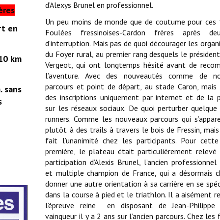
d’Alexys Brunel en professionnel.
ères
Un peu moins de monde que de coutume pour ces
 en
Foulées fressinoises-Cardon frères après d
d’interruption. Mais pas de quoi décourager les organ
du Foyer rural, au premier rang desquels le présiden
0 km
Vergeot, qui ont longtemps hésité avant de reco
l’aventure. Avec des nouveautés comme de n
parcours et point de départ, au stade Caron, mais
. sans
des inscriptions uniquement par internet et de la p
s
sur les réseaux sociaux. De quoi perturber quelque
runners. Comme les nouveaux parcours qui s’appar
plutôt à des trails à travers le bois de Fressin, mais
fait l’unanimité chez les participants. Pour cett
première, le plateau était particulièrement relevé
participation d’Alexis Brunel, l’ancien professionnel 
et multiple champion de France, qui a désormais c
donner une autre orientation à sa carrière en se spéc
dans la course à pied et le triathlon. Il a aisément 
l’épreuve reine en disposant de Jean-Philippe 
vainqueur il y a 2 ans sur l’ancien parcours. Chez le