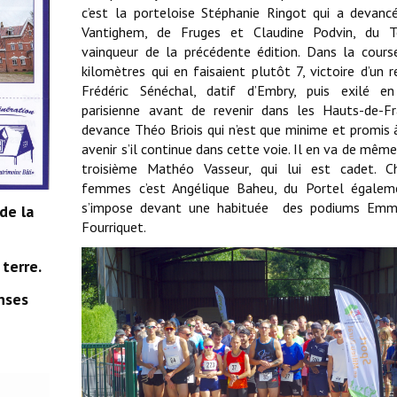
c’est la porteloise Stéphanie Ringot qui a devanc
Vantighem, de Fruges et Claudine Podvin, du T
vainqueur de la précédente édition. Dans la cour
kilomètres qui en faisaient plutôt 7, victoire d’un 
Frédéric Sénéchal, datif d’Embry, puis exilé en
parisienne avant de revenir dans les Hauts-de-Fr
devance Théo Briois qui n’est que minime et promis 
avenir s’il continue dans cette voie. Il en va de même
troisième Mathéo Vasseur, qui lui est cadet. C
femmes c’est Angélique Baheu, du Portel égaleme
s’impose devant une habituée des podiums Emm
de la
Fourriquet.
terre.
nses