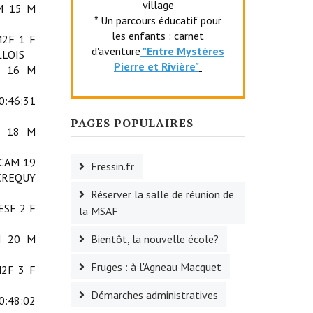
village
2M 15 M
* Un parcours éducatif pour
les enfants : carnet
M2F 1 F
d'aventure
"Entr
e Mystères
LLOIS
Pierre et Rivière"
M 16 M
0:46:31
PAGES POPULAIRES
M 18 M
 CAM 19
Fressin.fr
CREQUY
Réserver la salle de réunion de
ESF 2 F
la MSAF
Bientôt, la nouvelle école?
M 20 M
Fruges : à l'Agneau Macquet
M2F 3 F
Démarches administratives
0:48:02