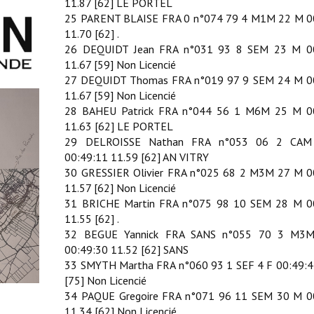
11.87 [62] LE PORTEL
25 PARENT BLAISE FRA 0 n°074 79 4 M1M 22 M 0
11.70 [62] .
26 DEQUIDT Jean FRA n°031 93 8 SEM 23 M 0
11.67 [59] Non Licencié
27 DEQUIDT Thomas FRA n°019 97 9 SEM 24 M 0
11.67 [59] Non Licencié
28 BAHEU Patrick FRA n°044 56 1 M6M 25 M 0
11.63 [62] LE PORTEL
29 DELROISSE Nathan FRA n°053 06 2 CA
00:49:11 11.59 [62] AN VITRY
30 GRESSIER Olivier FRA n°025 68 2 M3M 27 M 0
11.57 [62] Non Licencié
31 BRICHE Martin FRA n°075 98 10 SEM 28 M 0
11.55 [62] .
32 BEGUE Yannick FRA SANS n°055 70 3 M3
00:49:30 11.52 [62] SANS
33 SMYTH Martha FRA n°060 93 1 SEF 4 F 00:49:4
[75] Non Licencié
34 PAQUE Gregoire FRA n°071 96 11 SEM 30 M 0
11.34 [62] Non Licencié