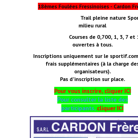
18èmes Foulées Fressinoises - Cardon Fr
Trail pleine nature Sport
milieu rural
Courses de 0,700, 1, 3, 7 et 1
ouvertes à tous.
Inscriptions uniquement sur le sportif.com
frais supplémentaires (à la charge de
organisateurs).
Pas d'inscription sur place.
Pour vous inscrire,
cliquer ICI
Pour consulter la liste des
participants,
cliquer ICI