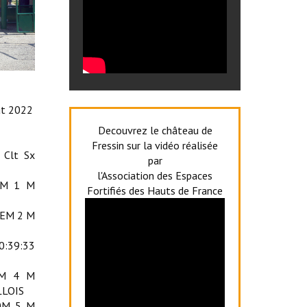
ût 2022
Decouvrez le château de
Fressin sur la vidéo réalisée
 Clt Sx
par
l'Association des Espaces
EM 1 M
Fortifiés des Hauts de France
SEM 2 M
0:39:33
2M 4 M
LLOIS
M0M 5 M