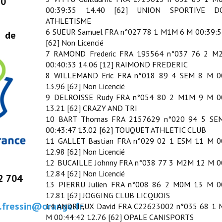
10
00:39:35 14.40 [62] UNION SPORTIVE D
ATHLETISME
6 SUEUR Samuel FRA n°027 78 1 M1M 6 M 00:39:5
s de
[62] Non Licencié
7 RAMOND Frederic FRA 195564 n°037 76 2 M
00:40:33 14.06 [12] RAIMOND FREDERIC
8 WILLEMAND Eric FRA n°018 89 4 SEM 8 M 0
13.96 [62] Non Licencié
9 DELROISSE Rudy FRA n°054 80 2 M1M 9 M 0
13.21 [62] CRAZY AND TRI
10 BART Thomas FRA 2157629 n°020 94 5 SE
00:43:47 13.02 [62] TOUQUET ATHLETIC CLUB
11 GALLET Bastian FRA n°029 02 1 ESM 11 M 0
12.98 [62] Non Licencié
12 BUCAILLE Johnny FRA n°038 77 3 M2M 12 M 0
12.84 [62] Non Licencié
2 704
13 PIERRU Julien FRA n°008 86 2 M0M 13 M 0
12.81 [62] JOGGING CLUB LICQUOIS
l.fressin@orange.fr
.
14 ANDRIEUX David FRA C22623002 n°035 68 1
M 00:44:42 12.76 [62] OPALE CANISPORTS