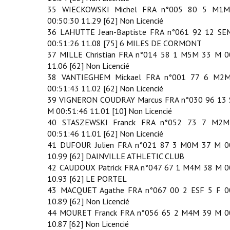
35 WIECKOWSKI Michel FRA n°005 80 5 M1
00:50:30 11.29 [62] Non Licencié
36 LAHUTTE Jean-Baptiste FRA n°061 92 12 S
00:51:26 11.08 [75] 6 MILES DE CORMONT
37 MILLE Christian FRA n°014 58 1 M5M 33 M 0
11.06 [62] Non Licencié
38 VANTIEGHEM Mickael FRA n°001 77 6 M2
00:51:43 11.02 [62] Non Licencié
39 VIGNERON COUDRAY Marcus FRA n°030 96 13
M 00:51:46 11.01 [10] Non Licencié
40 STASZEWSKI Franck FRA n°052 73 7 M2
00:51:46 11.01 [62] Non Licencié
41 DUFOUR Julien FRA n°021 87 3 M0M 37 M 0
10.99 [62] DAINVILLE ATHLETIC CLUB
42 CAUDOUX Patrick FRA n°047 67 1 M4M 38 M 0
10.93 [62] LE PORTEL
43 MACQUET Agathe FRA n°067 00 2 ESF 5 F 0
10.89 [62] Non Licencié
44 MOURET Franck FRA n°056 65 2 M4M 39 M 0
10.87 [62] Non Licencié