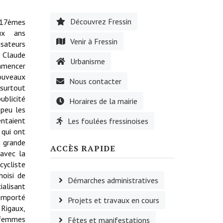
Découvrez Fressin
 17èmes
eux ans
Venir à Fressin
isateurs
t Claude
Urbanisme
mmencer
ouveaux
Nous contacter
 surtout
ublicité
Horaires de la mairie
 peu les
entaient
Les foulées fressinoises
 qui ont
e grande
ACCÈS RAPIDE
 avec la
cycliste
hoisi de
Démarches administratives
ialisant
remporté
Projets et travaux en cours
Rigaux,
s femmes
Fêtes et manifestations