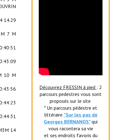
OUVRIN
4 14.29
2M 7 M
0:40:51
0:43:09
M 10 M
Découvrez FRESSIN à pied
: 2
0:43:56
parcours pedestres vous sont
proposés sur le site
0:44:23
* Un parcours pédestre et
littéraire
"Sur les pas de
0:44:31
Georges BERNANOS"
qui
vous racontera sa vie
 M3M 14
et ses endroits favoris du