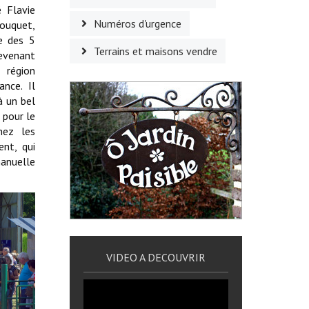
é Flavie
Numéros d'urgence
ouquet,
se des 5
Terrains et maisons vendre
revenant
 région
ance. Il
à un bel
 pour le
hez les
nt, qui
anuelle
VIDEO A DECOUVRIR