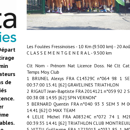
Les Foulées Fressinoises - 10 Km (9.500 km) - 20 Ao
Départ
C L A S S E M E N T G E N E R A L - 9.500 km
tirage
rmin
Clt Nom - Prénom Nat Licence Doss. Né Clt Cat
Temps Moy. Club
ateurs
1 BRUNEL Alexys FRA C14329C n°064 98 1 S
as de
00:37:00 15.41 [62] GRAVELINES TRIATHLON
iés
2 RIGAUT Jean-Baptiste FRA 2014121 n°059 92 2 
00:38:08 14.95 [62] SPN VERNON*
cence.
3 BERNARD Quentin FRA n°040 93 3 SEM 3 M 0
er
14.41 [62] O MAX TEAM
ême
4 LELIE Michel FRA A08324C n°072 74 1 M
ables.
00:39:35 14.41 [62] TRIATHLON CLUB MONTREUI
5 VITTU Guillaume FRA 1723013 n°032 85 1 